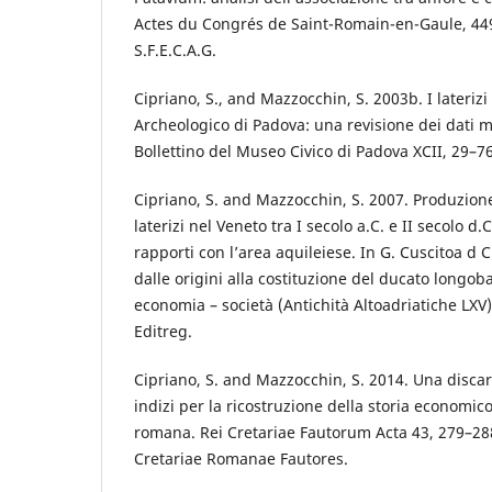
Actes du Congrés de Saint-Romain-en-Gaule, 449
S.F.E.C.A.G.
Cipriano, S., and Mazzocchin, S. 2003b. I laterizi
Archeologico di Padova: una revisione dei dati ma
Bollettino del Museo Civico di Padova XCII, 29–76
Cipriano, S. and Mazzocchin, S. 2007. Produzione
laterizi nel Veneto tra I secolo a.C. e II secolo d.
rapporti con l’area aquileiese. In G. Cuscitoa d C
dalle origini alla costituzione del ducato longoba
economia – società (Antichità Altoadriatiche LXV)
Editreg.
Cipriano, S. and Mazzocchin, S. 2014. Una disca
indizi per la ricostruzione della storia economico
romana. Rei Cretariae Fautorum Acta 43, 279–288
Cretariae Romanae Fautores.