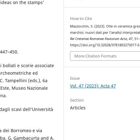
 ideas on the stamps’
How to Cite
Mazzocchin, S. (2023). Olle in ceramica gre
marchio: nuovi dati per l’analisi interpretat
Rei Cretariae Romanae Fautorum Acta
,
47
, 51
https://doi.org/10.32028/9781803275017-6
, 447–450.
More Citation Formats
i bollati e scorie associate
 archeometriche ed
Issue
. Tampellini (eds.), 6a
Vol. 47 (2023): Acta 47
 (Este, Museo Nazionale
ina.
Section
Articles
dagli scavi dell’Università
ia dei Borromeo e via
mba, G. Gambacurta and A.