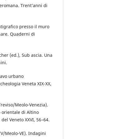
preromana. Trent’anni di
atigrafico presso il muro
are. Quaderni di
tcher (ed.), Sub ascia. Una
ini.
cavo urbano
Archeologia Veneta XIX-XX,
Treviso/Meolo-Venezia).
orientale di Altino
del Veneto XXVI, 56–64.
TV/Meolo-VE). Indagini