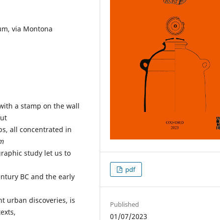
um, via Montona
with a stamp on the wall
out
s, all concentrated in
um
graphic study let us to
pdf
ntury BC and the early
t urban discoveries, is
Published
exts,
01/07/2023