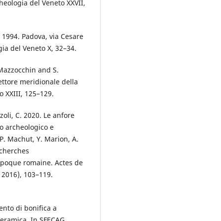
cheologia del Veneto XXVII,
. 1994. Padova, via Cesare
gia del Veneto X, 32–34.
. Mazzocchin and S.
ettore meridionale della
o XXIII, 125–129.
zoli, C. 2020. Le anfore
io archeologico e
 P. Machut, Y. Marion, A.
echerches
’époque romaine. Actes de
l 2016), 103–119.
ento di bonifica a
 ceramica. In SFECAG,