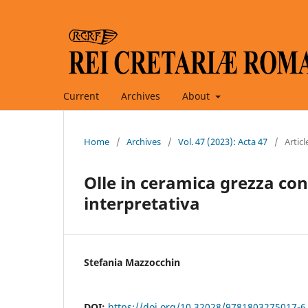
Current
Archives
About
Home
/
Archives
/
Vol. 47 (2023): Acta 47
/
Articl
Olle in ceramica grezza con
interpretativa
Stefania Mazzocchin
DOI:
https://doi.org/10.32028/9781803275017-6