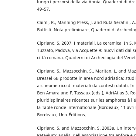
lungo i percorsi della via Annia. Quaderni di Ar
49–57.
Caimi, R., Manning Press, J. and Ruta Serafini, A
Battisti. Nota preliminare. Quaderni di Archeolo
Cipriano, S. 2007. I materiali. La ceramica. In S
Tuzzato, Padova, via Acquette 9: nuovi dati dal s
città romana. Quaderni di Archeologia del Venet
Cipriano, S., Mazzocchin, S., Maritan, L. and Maz
Dressel 6B prodotte in area nord adriatica: stud
archeometrico di materiali da contesti datati. In
Ben Amara and F. Tassaux (eds.), AdriAtlas 3, R
pluridisplinaires récentes sur les amphores à l
la Table ronde internationale (Bordeaux, 11 avri
Bordeaux, Una-Éditions.
Cipriano, S. and Mazzocchin, S. 2003a. Un interv
Patavium: analisi dell’associazione tra anfore e