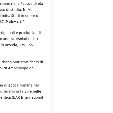
urbano nella Padova di età
so di studio. In M.
imits. Studi in onore di
67. Padova, UP.
tigianali e produttive di
 and M. Asolati (eds.),
ido Rosada, 139–155.
urbano pluristratificato di
ni di Archeologia del
rie di epoca romana nel
funerario in Friuli e nelle
doantica (BAR International