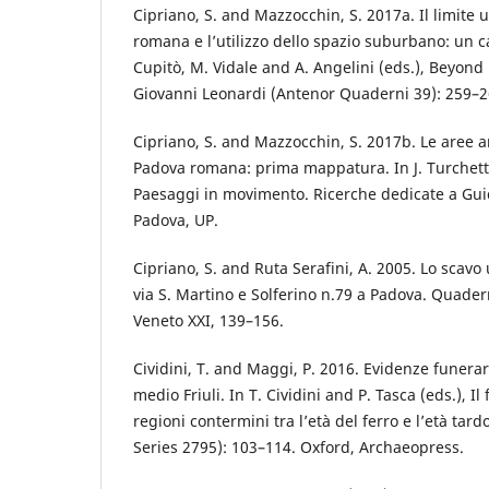
Cipriano, S. and Mazzocchin, S. 2017a. Il limite 
romana e l’utilizzo dello spazio suburbano: un ca
Cupitò, M. Vidale and A. Angelini (eds.), Beyond l
Giovanni Leonardi (Antenor Quaderni 39): 259–2
Cipriano, S. and Mazzocchin, S. 2017b. Le aree ar
Padova romana: prima mappatura. In J. Turchetto
Paesaggi in movimento. Ricerche dedicate a Gu
Padova, UP.
Cipriano, S. and Ruta Serafini, A. 2005. Lo scavo 
via S. Martino e Solferino n.79 a Padova. Quader
Veneto XXI, 139–156.
Cividini, T. and Maggi, P. 2016. Evidenze funera
medio Friuli. In T. Cividini and P. Tasca (eds.), Il 
regioni contermini tra l’età del ferro e l’età tar
Series 2795): 103–114. Oxford, Archaeopress.