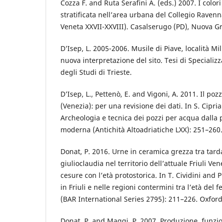
Cozza F. and Ruta Serafini A. (eds.) 2007. I colori 
stratificata nell’area urbana del Collegio Raven
Veneta XXVII-XXVIII). Casalserugo (PD), Nuova Gr
D’Isep, L. 2005-2006. Musile di Piave, località Mi
nuova interpretazione del sito. Tesi di Specializz
degli Studi di Trieste.
D’Isep, L., Pettenò, E. and Vigoni, A. 2011. Il poz
(Venezia): per una revisione dei dati. In S. Cipri
Archeologia e tecnica dei pozzi per acqua dalla p
moderna (Antichità Altoadriatiche LXX): 251–260. 
Donat, P. 2016. Urne in ceramica grezza tra tarda
giulioclaudia nel territorio dell’attuale Friuli Ve
cesure con l’età protostorica. In T. Cividini and P
in Friuli e nelle regioni contermini tra l’età del f
(BAR International Series 2795): 211–226. Oxfor
Donat, P. and Maggi, P. 2007. Produzione, funzi