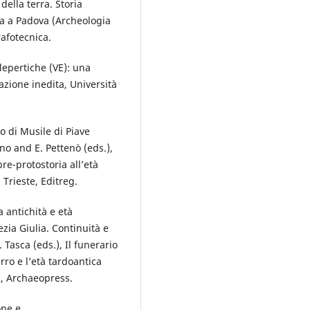
della terra. Storia
na a Padova (Archeologia
afotecnica.
llepertiche (VE): una
azione inedita, Università
zo di Musile di Piave
ano and E. Pettenò (eds.),
re-protostoria all’età
Trieste, Editreg.
 antichità e età
nezia Giulia. Continuità e
. Tasca (eds.), Il funerario
erro e l’età tardoantica
d, Archaeopress.
one e