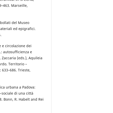
–463. Marseille,
 bollati del Museo
teriali ed epigrafici.
.
 e circolazione dei
C.: autosufficienza e
. Zaccaria (eds.), Aquileia
rdo. Territorio –
: 633–686. Trieste,
rica urbana a Padova:
-sociale di una città
. Bonn, R. Habelt and Rei