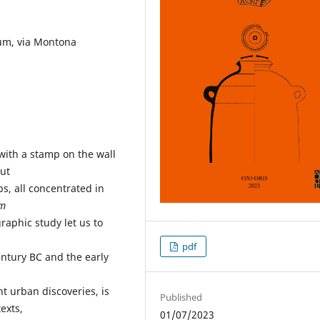
um, via Montona
with a stamp on the wall
out
s, all concentrated in
um
graphic study let us to
pdf
ntury BC and the early
t urban discoveries, is
Published
exts,
01/07/2023