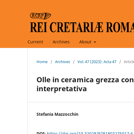
Current
Archives
About
Home
/
Archives
/
Vol. 47 (2023): Acta 47
/
Articl
Olle in ceramica grezza con
interpretativa
Stefania Mazzocchin
DOI:
https://doi.org/10.32028/9781803275017-6