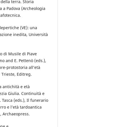
della terra. Storia
na a Padova (Archeologia
afotecnica.
llepertiche (VE): una
azione inedita, Università
zo di Musile di Piave
ano and E. Pettenò (eds.),
re-protostoria all’età
Trieste, Editreg.
 antichità e età
nezia Giulia. Continuità e
. Tasca (eds.), Il funerario
erro e l’età tardoantica
d, Archaeopress.
one e