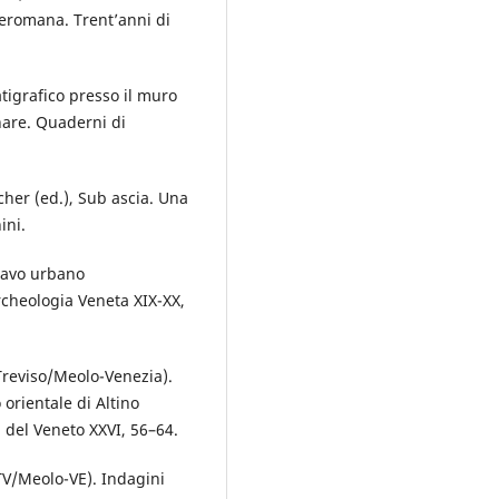
preromana. Trent’anni di
atigrafico presso il muro
are. Quaderni di
tcher (ed.), Sub ascia. Una
ini.
cavo urbano
Archeologia Veneta XIX-XX,
Treviso/Meolo-Venezia).
orientale di Altino
del Veneto XXVI, 56–64.
TV/Meolo-VE). Indagini