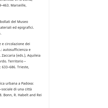
–463. Marseille,
 bollati del Museo
teriali ed epigrafici.
.
 e circolazione dei
C.: autosufficienza e
. Zaccaria (eds.), Aquileia
rdo. Territorio –
: 633–686. Trieste,
rica urbana a Padova:
-sociale di una città
. Bonn, R. Habelt and Rei