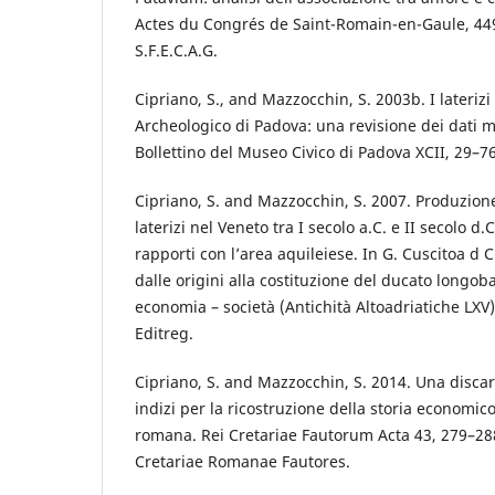
Actes du Congrés de Saint-Romain-en-Gaule, 449
S.F.E.C.A.G.
Cipriano, S., and Mazzocchin, S. 2003b. I laterizi
Archeologico di Padova: una revisione dei dati ma
Bollettino del Museo Civico di Padova XCII, 29–76
Cipriano, S. and Mazzocchin, S. 2007. Produzione
laterizi nel Veneto tra I secolo a.C. e II secolo d.
rapporti con l’area aquileiese. In G. Cuscitoa d C
dalle origini alla costituzione del ducato longoba
economia – società (Antichità Altoadriatiche LXV)
Editreg.
Cipriano, S. and Mazzocchin, S. 2014. Una disca
indizi per la ricostruzione della storia economico
romana. Rei Cretariae Fautorum Acta 43, 279–288
Cretariae Romanae Fautores.