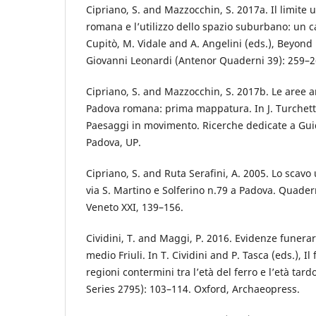
Cipriano, S. and Mazzocchin, S. 2017a. Il limite 
romana e l’utilizzo dello spazio suburbano: un ca
Cupitò, M. Vidale and A. Angelini (eds.), Beyond l
Giovanni Leonardi (Antenor Quaderni 39): 259–2
Cipriano, S. and Mazzocchin, S. 2017b. Le aree ar
Padova romana: prima mappatura. In J. Turchetto
Paesaggi in movimento. Ricerche dedicate a Gu
Padova, UP.
Cipriano, S. and Ruta Serafini, A. 2005. Lo scavo 
via S. Martino e Solferino n.79 a Padova. Quader
Veneto XXI, 139–156.
Cividini, T. and Maggi, P. 2016. Evidenze funera
medio Friuli. In T. Cividini and P. Tasca (eds.), Il 
regioni contermini tra l’età del ferro e l’età tar
Series 2795): 103–114. Oxford, Archaeopress.