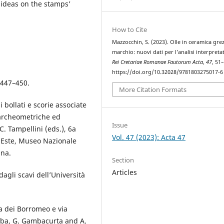
 ideas on the stamps’
How to Cite
Mazzocchin, S. (2023). Olle in ceramica gre
marchio: nuovi dati per l’analisi interpretat
Rei Cretariae Romanae Fautorum Acta
,
47
, 51
https://doi.org/10.32028/9781803275017-6
, 447–450.
More Citation Formats
i bollati e scorie associate
 archeometriche ed
Issue
. Tampellini (eds.), 6a
Vol. 47 (2023): Acta 47
 (Este, Museo Nazionale
ina.
Section
Articles
dagli scavi dell’Università
ia dei Borromeo e via
mba, G. Gambacurta and A.