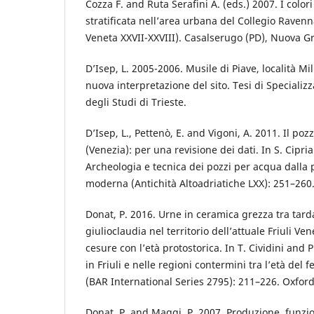
Cozza F. and Ruta Serafini A. (eds.) 2007. I colori 
stratificata nell’area urbana del Collegio Raven
Veneta XXVII-XXVIII). Casalserugo (PD), Nuova Gr
D’Isep, L. 2005-2006. Musile di Piave, località Mi
nuova interpretazione del sito. Tesi di Specializz
degli Studi di Trieste.
D’Isep, L., Pettenò, E. and Vigoni, A. 2011. Il poz
(Venezia): per una revisione dei dati. In S. Cipri
Archeologia e tecnica dei pozzi per acqua dalla p
moderna (Antichità Altoadriatiche LXX): 251–260. 
Donat, P. 2016. Urne in ceramica grezza tra tarda
giulioclaudia nel territorio dell’attuale Friuli Ve
cesure con l’età protostorica. In T. Cividini and P
in Friuli e nelle regioni contermini tra l’età del f
(BAR International Series 2795): 211–226. Oxfor
Donat, P. and Maggi, P. 2007. Produzione, funzi