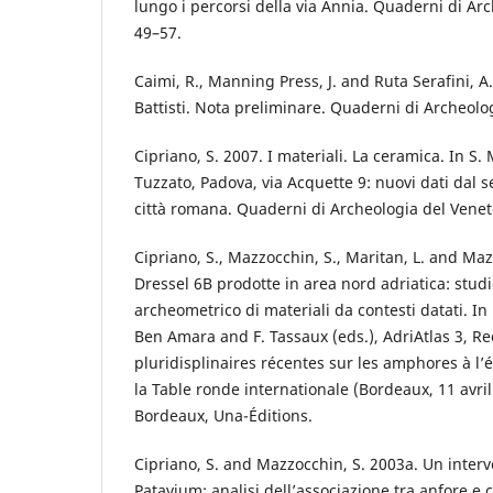
lungo i percorsi della via Annia. Quaderni di Ar
49–57.
Caimi, R., Manning Press, J. and Ruta Serafini, A
Battisti. Nota preliminare. Quaderni di Archeolo
Cipriano, S. 2007. I materiali. La ceramica. In S
Tuzzato, Padova, via Acquette 9: nuovi dati dal s
città romana. Quaderni di Archeologia del Venet
Cipriano, S., Mazzocchin, S., Maritan, L. and Maz
Dressel 6B prodotte in area nord adriatica: stud
archeometrico di materiali da contesti datati. In
Ben Amara and F. Tassaux (eds.), AdriAtlas 3, R
pluridisplinaires récentes sur les amphores à l
la Table ronde internationale (Bordeaux, 11 avri
Bordeaux, Una-Éditions.
Cipriano, S. and Mazzocchin, S. 2003a. Un interv
Patavium: analisi dell’associazione tra anfore e