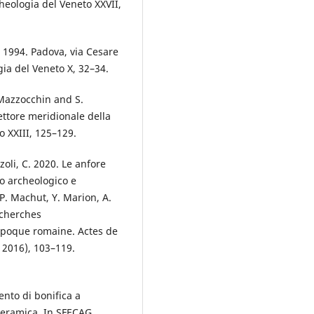
cheologia del Veneto XXVII,
. 1994. Padova, via Cesare
gia del Veneto X, 32–34.
. Mazzocchin and S.
ettore meridionale della
o XXIII, 125–129.
zoli, C. 2020. Le anfore
io archeologico e
 P. Machut, Y. Marion, A.
echerches
’époque romaine. Actes de
l 2016), 103–119.
ento di bonifica a
 ceramica. In SFECAG,