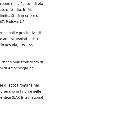
urbano nella Padova di età
so di studio. In M.
imits. Studi in onore di
67. Padova, UP.
tigianali e produttive di
 and M. Asolati (eds.),
ido Rosada, 139–155.
urbano pluristratificato di
ni di Archeologia del
rie di epoca romana nel
funerario in Friuli e nelle
doantica (BAR International