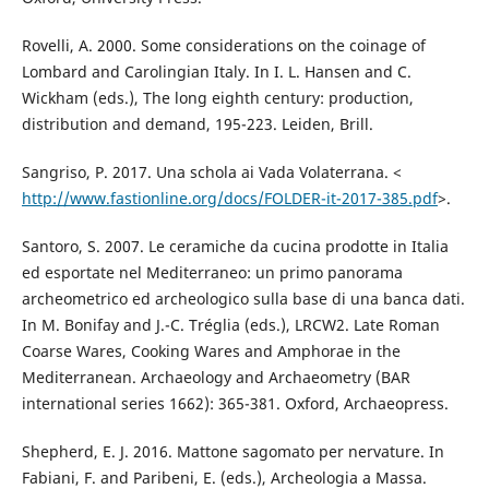
Rovelli, A. 2000. Some considerations on the coinage of
Lombard and Carolingian Italy. In I. L. Hansen and C.
Wickham (eds.), The long eighth century: production,
distribution and demand, 195-223. Leiden, Brill.
Sangriso, P. 2017. Una schola ai Vada Volaterrana. <
http://www.fastionline.org/docs/FOLDER-it-2017-385.pdf
>.
Santoro, S. 2007. Le ceramiche da cucina prodotte in Italia
ed esportate nel Mediterraneo: un primo panorama
archeometrico ed archeologico sulla base di una banca dati.
In M. Bonifay and J.-C. Tréglia (eds.), LRCW2. Late Roman
Coarse Wares, Cooking Wares and Amphorae in the
Mediterranean. Archaeology and Archaeometry (BAR
international series 1662): 365-381. Oxford, Archaeopress.
Shepherd, E. J. 2016. Mattone sagomato per nervature. In
Fabiani, F. and Paribeni, E. (eds.), Archeologia a Massa.