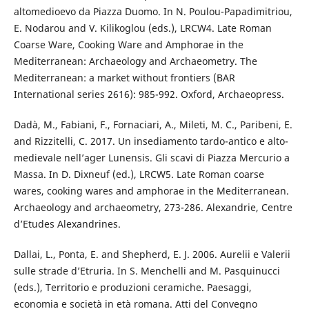
altomedioevo da Piazza Duomo. In N. Poulou-Papadimitriou,
E. Nodarou and V. Kilikoglou (eds.), LRCW4. Late Roman
Coarse Ware, Cooking Ware and Amphorae in the
Mediterranean: Archaeology and Archaeometry. The
Mediterranean: a market without frontiers (BAR
International series 2616): 985-992. Oxford, Archaeopress.
Dadà, M., Fabiani, F., Fornaciari, A., Mileti, M. C., Paribeni, E.
and Rizzitelli, C. 2017. Un insediamento tardo-antico e alto-
medievale nell’ager Lunensis. Gli scavi di Piazza Mercurio a
Massa. In D. Dixneuf (ed.), LRCW5. Late Roman coarse
wares, cooking wares and amphorae in the Mediterranean.
Archaeology and archaeometry, 273-286. Alexandrie, Centre
d’Etudes Alexandrines.
Dallai, L., Ponta, E. and Shepherd, E. J. 2006. Aurelii e Valerii
sulle strade d’Etruria. In S. Menchelli and M. Pasquinucci
(eds.), Territorio e produzioni ceramiche. Paesaggi,
economia e società in età romana. Atti del Convegno