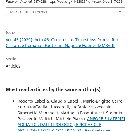
Fautorum Acta
,
46
, 217–228. https://doi.org/10.32028/rcrf-acta-46-pp.217-228
More Citation Formats
Issue
Vol. 46 (2020): Acta 46: Congressus Tricesimvs Primvs Rei
Cretariae Romanae Fautorum Napocæ Habitvs MMXVIII
Section
Articles
Most read articles by the same author(s)
Roberto Cabella, Claudio Capelli, Marie-Brigitte Carre,
Maria Raffaella Ciuccarelli, Stefania Mazzocchin,
Simonetta Menchelli, Marinella Pasquinucci, Stefania
Pesavento Mattioli, Michele Piazza,
ANFORE E LATERIZI
ADRIATICI: DATI TIPOLOGICI, EPIGRAFICI E
ARCHEOMETRICI A CONFRONTO
,
Rei Cretariae