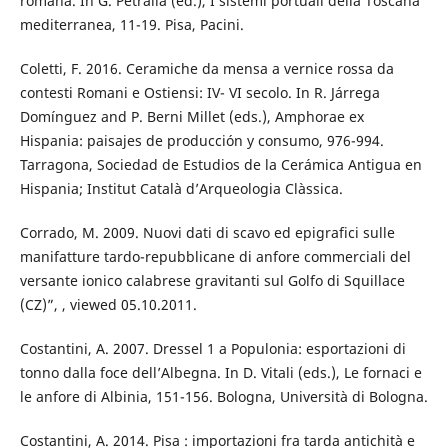
romana. In G. Petralia (ed.), I sistemi portuali della Toscana
mediterranea, 11-19. Pisa, Pacini.
Coletti, F. 2016. Ceramiche da mensa a vernice rossa da
contesti Romani e Ostiensi: IV- VI secolo. In R. Járrega
Domínguez and P. Berni Millet (eds.), Amphorae ex
Hispania: paisajes de producción y consumo, 976-994.
Tarragona, Sociedad de Estudios de la Cerámica Antigua en
Hispania; Institut Català d’Arqueologia Clàssica.
Corrado, M. 2009. Nuovi dati di scavo ed epigrafici sulle
manifatture tardo-repubblicane di anfore commerciali del
versante ionico calabrese gravitanti sul Golfo di Squillace
(CZ)”, , viewed 05.10.2011.
Costantini, A. 2007. Dressel 1 a Populonia: esportazioni di
tonno dalla foce dell’Albegna. In D. Vitali (eds.), Le fornaci e
le anfore di Albinia, 151-156. Bologna, Università di Bologna.
Costantini, A. 2014. Pisa : importazioni fra tarda antichità e