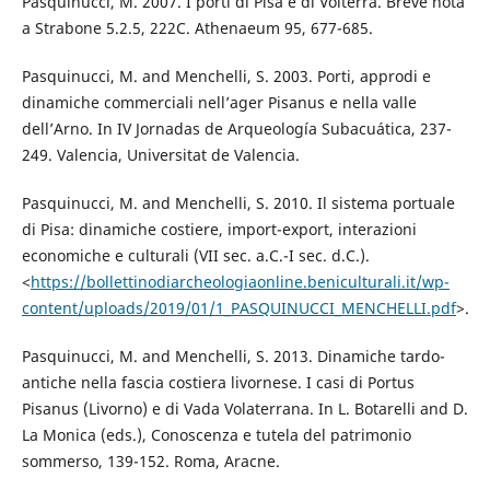
Pasquinucci, M. 2007. I porti di Pisa e di Volterra. Breve nota
a Strabone 5.2.5, 222C. Athenaeum 95, 677-685.
Pasquinucci, M. and Menchelli, S. 2003. Porti, approdi e
dinamiche commerciali nell’ager Pisanus e nella valle
dell’Arno. In IV Jornadas de Arqueología Subacuática, 237-
249. Valencia, Universitat de Valencia.
Pasquinucci, M. and Menchelli, S. 2010. Il sistema portuale
di Pisa: dinamiche costiere, import-export, interazioni
economiche e culturali (VII sec. a.C.-I sec. d.C.).
<
https://bollettinodiarcheologiaonline.beniculturali.it/wp-
content/uploads/2019/01/1_PASQUINUCCI_MENCHELLI.pdf
>.
Pasquinucci, M. and Menchelli, S. 2013. Dinamiche tardo-
antiche nella fascia costiera livornese. I casi di Portus
Pisanus (Livorno) e di Vada Volaterrana. In L. Botarelli and D.
La Monica (eds.), Conoscenza e tutela del patrimonio
sommerso, 139-152. Roma, Aracne.