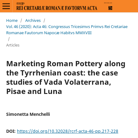
Home
/
Archives
/
Vol. 46 (2020): Acta 46: Congressus Tricesimvs Primvs Rei Cretariae
Romanae Fautorum Napocæ Habitvs MMXVIII
/
Articles
Marketing Roman Pottery along
the Tyrrhenian coast: the case
studies of Vada Volaterrana,
Pisae and Luna
Simonetta Menchelli
DOI:
https://doi.org/10.32028/rcrf-acta-46-pp.217-228