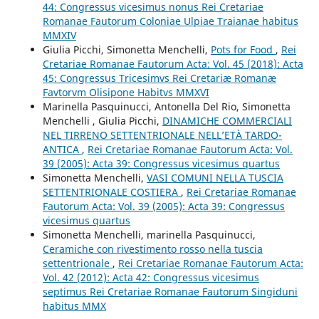
44: Congressus vicesimus nonus Rei Cretariae
Romanae Fautorum Coloniae Ulpiae Traianae habitus
MMXIV
Giulia Picchi, Simonetta Menchelli,
Pots for Food
,
Rei
Cretariae Romanae Fautorum Acta: Vol. 45 (2018): Acta
45: Congressus Tricesimvs Rei Cretariæ Romanæ
Favtorvm Olisipone Habitvs MMXVI
Marinella Pasquinucci, Antonella Del Rio, Simonetta
Menchelli , Giulia Picchi,
DINAMICHE COMMERCIALI
NEL TIRRENO SETTENTRIONALE NELL’ETÀ TARDO-
ANTICA
,
Rei Cretariae Romanae Fautorum Acta: Vol.
39 (2005): Acta 39: Congressus vicesimus quartus
Simonetta Menchelli,
VASI COMUNI NELLA TUSCIA
SETTENTRIONALE COSTIERA
,
Rei Cretariae Romanae
Fautorum Acta: Vol. 39 (2005): Acta 39: Congressus
vicesimus quartus
Simonetta Menchelli, marinella Pasquinucci,
Ceramiche con rivestimento rosso nella tuscia
settentrionale
,
Rei Cretariae Romanae Fautorum Acta:
Vol. 42 (2012): Acta 42: Congressus vicesimus
septimus Rei Cretariae Romanae Fautorum Singiduni
habitus MMX