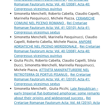
Romanae Fautorum Acta: Vol. 40 (2008): Acta 40:
Congressus vicesimus quintus
Simonetta Menchelli, Roberto Cabella, Claudio Capelli,
Marinella Pasquinucci, Michele Piazza,
CERAMICHE
COMUNI NEL PICENO ROMANO
,
Rei Cretariae
Romanae Fautorum Acta: Vol. 41 (2010): Acta 41:
Congressus vicesimus sextus
Simonetta Menchelli, Marinella Pasquinucci, Claudio
Capelli, Roberto Cabella, Michele Piazza,
ANFORE
ADRIATICHE NEL PICENO MERIDIONALE
,
Rei Cretariae
Romanae Fautorum Acta: Vol. 40 (2008): Acta 40:
Congressus vicesimus quintus
Giulia Picchi, Roberto Cabella, Claudio Capelli, Silvia
Ducci, Simonetta Menchelli, Marinella Pasquinucci,
Michele Piazza,
ATTIVITÀ MANIFATTURIERE NEL
RETROTERRA DI PORTUS PISANUS
,
Rei Cretariae
Romanae Fautorum Acta: Vol. 41 (2010): Acta 41:
Congressus vicesimus sextus
Simonetta Menchelli , Giulia Picchi,
Late Republican –
early Imperial flat-bottomed amphorae: some remarks
about their origins and widespread success
,
Rei
Cretariae Romanae Fautorum Acta: Vol. 44 (2016): Acta