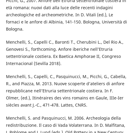
Picchi, G., 2007. Anfore dell’Etruria settentrionale costiera in
età romana: nuovi dati alla luce delle recenti indagini
archeologiche ed archeometriche. In D. Vitali (ed.), Le
fornaci e le anfore di Albinia, 141-150. Bologna, Università di
Bologna.
Menchelli, S., Capelli C., Baronti T., Cherubini L., Del Rio A.,
Genovesi S., forthcoming. Anfore iberiche nell’Etruria
settentrionale costiera. Ex Baetica Amphorae II, Congreso
Internacional (Sevilla 2018).
Menchelli, S., Capelli, C., Pasquinucci, M., Picchi, G., Cabella,
R., and Piazza, M. 2013. Nuove scoperte d’ateliers di anfore
repubblicane nell’Etruria settentrionale costiera. In F.
Olmer, (ed.), Itinéraires des vins romains en Gaule, IIIe-Ier
siècles avant J.-C., 471-478. Lattes, CNRS.
Menchelli, S. and Pasquinucci, M. 2006. Archeologia della
redistribuzione. Il caso di Vada Volaterrana. In D. Malfitana,
J. Poblome and J. Lund (eds.), Old Pottery in a New Century.