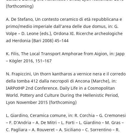
(forthcoming)
A. De Stefano, Un contesto ceramico di età repubblicana e
primo/medio imperiale dall’area delle due domus, in: G.
Volpe – D. Leone (eds.), Ordona XI. Ricerche archeologiche
ad Herdonia (Bari 2008) 45–144
K. Filis, The Local Transport Amphorae from Aigion, in: Japp
– Kögler 2016, 151–167
N. Frapiccini, Un thorn kantharos a vernice nera e il corredo
della tomba 412 dalla necropoli di Ancona (Marche), in:
IARPotHP 2nd Conference. Daily Life in a Cosmopolitan
World. Pottery and Culture During the Hellenistic Period,
Lyon November 2015 (forthcoming)
L. Giardino, Ceramica comune, in: R. Corchia – G. Cremonesi
– F. D’Andria – A. De Mitri – L. Forti – L. Gi­ardino – M. Gras –
C. Pagliara – A. Rouveret – A. Siciliano – C. Sorrentino – R.