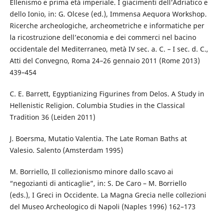
Ellenismo e prima età imperiale. I giaci­menti dell’Adriatico e
dello Ionio, in: G. Olcese (ed.), Immensa Aequora Workshop.
Ricerche archeo­logiche, archeometriche e informatiche per
la ricostruzione dell’economia e dei commerci nel bacino
occidentale del Mediterraneo, metà IV sec. a. C. – I sec. d. C.,
Atti del Convegno, Roma 24–26 gennaio 2011 (Rome 2013)
439–454
C. E. Barrett, Egyptianizing Figurines from Delos. A Study in
Hellenistic Religion. Columbia Studies in the Classical
Tradition 36 (Leiden 2011)
J. Boersma, Mutatio Valentia. The Late Roman Baths at
Valesio. Salento (Amsterdam 1995)
M. Borriello, Il collezionismo minore dallo scavo ai
“negozianti di anticaglie”, in: S. De Caro – M. Borriello
(eds.), I Greci in Occidente. La Magna Grecia nelle collezioni
del Museo Archeologico di Napoli (Naples 1996) 162–173