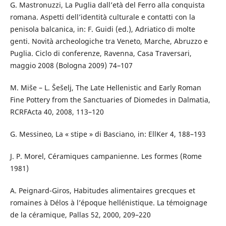
G. Mastronuzzi, La Puglia dall’età del Ferro alla conquista
romana. Aspetti dell’identità culturale e contatti con la
penisola balcanica, in: F. Guidi (ed.), Adriatico di molte
genti. Novità archeologiche tra Veneto, Marche, Abruzzo e
Puglia. Ciclo di conferenze, Ravenna, Casa Traversari,
maggio 2008 (Bologna 2009) 74–107
M. Miše – L. Šešelj, The Late Hellenistic and Early Roman
Fine Pottery from the Sanctuaries of Diomedes in Dalmatia,
RCRFActa 40, 2008, 113–120
G. Messineo, La « stipe » di Basciano, in: EllKer 4, 188–193
J. P. Morel, Céramiques campanienne. Les formes (Rome
1981)
A. Peignard-Giros, Habitudes alimentaires grecques et
romaines à Délos à l’époque hellénistique. La témoignage
de la céramique, Pallas 52, 2000, 209–220