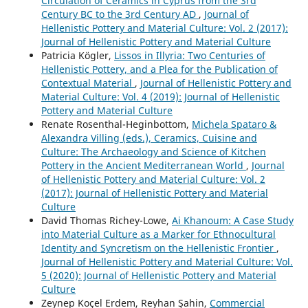
Circulation of Ceramics in Cyprus from the 3rd
Century BC to the 3rd Century AD
,
Journal of
Hellenistic Pottery and Material Culture: Vol. 2 (2017):
Journal of Hellenistic Pottery and Material Culture
Patricia Kögler,
Lissos in Illyria: Two Centuries of
Hellenistic Pottery, and a Plea for the Publication of
Contextual Material
,
Journal of Hellenistic Pottery and
Material Culture: Vol. 4 (2019): Journal of Hellenistic
Pottery and Material Culture
Renate Rosenthal-Heginbottom,
Michela Spataro &
Alexandra Villing (eds.), Ceramics, Cuisine and
Culture: The Archaeology and Science of Kitchen
Pottery in the Ancient Mediterranean World
,
Journal
of Hellenistic Pottery and Material Culture: Vol. 2
(2017): Journal of Hellenistic Pottery and Material
Culture
David Thomas Richey-Lowe,
Ai Khanoum: A Case Study
into Material Culture as a Marker for Ethnocultural
Identity and Syncretism on the Hellenistic Frontier
,
Journal of Hellenistic Pottery and Material Culture: Vol.
5 (2020): Journal of Hellenistic Pottery and Material
Culture
Zeynep Koçel Erdem, Reyhan Şahin,
Commercial