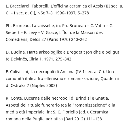
L. Brecciaroli Taborelli, L’officina ceramica di Aesis (III sec. a.
C. – I sec. d. C.), NSc 7–8, 1996–1997, 5–278
Ph. Bruneau, La vaisselle, in: Ph. Bruneau – C. Vatin – G.
Siebert – E. Lévy – V. Grace, L’Îlot de la Maison des
Comédiens, Delos 27 (Paris 1970) 240–262
D. Budina, Harta arkeologjike e Bregdetit Jon dhe e pellgut
të Delvinës, Iliria 1, 1971, 275–342
F. Colivicchi, La necropoli di Ancona (IV–I sec. a. C.). Una
comunità italica fra ellenismo e romanizzazione, Quaderni
di Ostraka 7 (Naples 2002)
R. Conte, Lucerne dalle necropoli di Brindisi e Gnatia.
Aspetti del rituale funerario tea la “romanizzazione” e la
media età imperiale, in: S. C. Fioriello (ed.), Ceramica
romana nella Puglia adriatica (Bari 2012) 111–138