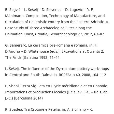
B. Šegvić – L. Šešelj – D. Slovenec – D. Lugović – R. F.
Mählmann, Composition, Technology of Manufacture, and
Circulation of Hellenistic Pottery from the Eastern Adriatic. A
Case Study of Three Archaeological Sites along the
Dalmatian Coast, Croatia, Geoarchaeology 27, 2012, 63–87
G. Semeraro, La ceramica pre-romana e romana, in: F.
D’Andria – D. Whitehouse (eds.), Excavations at Otranto 2.
The Finds (Galatina 1992) 11–44
L. Šešelj, The influence of the Dyrrachium pottery workshops
in Central and South Dalmatia, RCRFActa 40, 2008, 104–112
E. Shehi, Terra Sigillata en Illyrie méridionale et en Chaonie.
Importations et productions locales (IIe s. av. J.-C. – IIe s. ap.
J.-C.) (Barcelona 2014)
R. Spadea, Tra Crotone e Petelia, in: A. Siciliano – K.