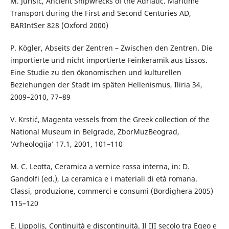
M. Jurišić, Ancient Shipwrecks of the Adriatic. Maritime
Transport during the First and Second Centuries AD,
BARIntSer 828 (Oxford 2000)
P. Kögler, Abseits der Zentren – Zwischen den Zentren. Die
importierte und nicht importierte Feinkeramik aus Lissos.
Eine Studie zu den ökonomischen und kulturellen
Beziehungen der Stadt im späten Hellenismus, Iliria 34,
2009–2010, 77–89
V. Krstić, Magenta vessels from the Greek collection of the
National Museum in Belgrade, ZborMuzBeograd,
‘Arheologija’ 17.1, 2001, 101–110
M. C. Leotta, Ceramica a vernice rossa interna, in: D.
Gandolfi (ed.), La ceramica e i materiali di età romana.
Classi, produzione, commerci e consumi (Bordighera 2005)
115–120
E. Lippolis, Continuità e discontinuità. Il III secolo tra Egeo e