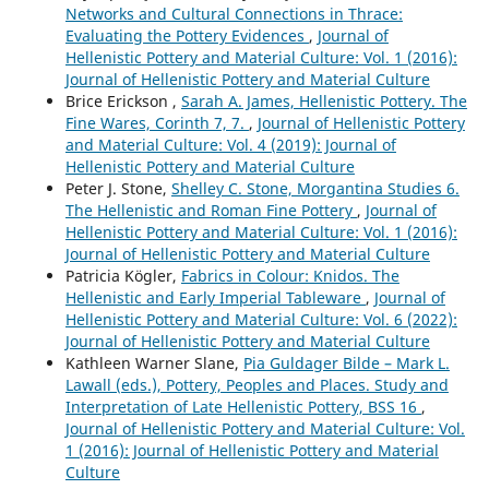
Networks and Cultural Connections in Thrace:
Evaluating the Pottery Evidences
,
Journal of
Hellenistic Pottery and Material Culture: Vol. 1 (2016):
Journal of Hellenistic Pottery and Material Culture
Brice Erickson ,
Sarah A. James, Hellenistic Pottery. The
Fine Wares, Corinth 7, 7.
,
Journal of Hellenistic Pottery
and Material Culture: Vol. 4 (2019): Journal of
Hellenistic Pottery and Material Culture
Peter J. Stone,
Shelley C. Stone, Morgantina Studies 6.
The Hellenistic and Roman Fine Pottery
,
Journal of
Hellenistic Pottery and Material Culture: Vol. 1 (2016):
Journal of Hellenistic Pottery and Material Culture
Patricia Kögler,
Fabrics in Colour: Knidos. The
Hellenistic and Early Imperial Tableware
,
Journal of
Hellenistic Pottery and Material Culture: Vol. 6 (2022):
Journal of Hellenistic Pottery and Material Culture
Kathleen Warner Slane,
Pia Guldager Bilde – Mark L.
Lawall (eds.), Pottery, Peoples and Places. Study and
Interpretation of Late Hellenistic Pottery, BSS 16
,
Journal of Hellenistic Pottery and Material Culture: Vol.
1 (2016): Journal of Hellenistic Pottery and Material
Culture