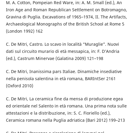
M. A. Cotton, Pompeian Red Ware, in: A. M. Small (ed.), An
Iron Age and Roman Republican Settlement on Botromagno,
Gravina di Puglia. Excavations of 1965–1974, II. The Artifacts,
Archaeological Mono­graphs of the British School at Rome 5
(London 1992) 162
C. De Mitri, Castro. Lo scavo in località “Muraglie”. Nuovi
dati sul circuito murario di età messapica, in: F. D’Andria
(ed.), Castrum Minervae (Galatina 2009) 121–198
C. De Mitri, Inanissima pars Italiae. Dinamiche insediative
nella penisola salentina in età romana, BARIntSer 2161
(Oxford 2010)
C. De Mitri, La ceramica fine da mensa di produzione egea
ed orientale nel Salento in età romana. Una prima nota sulle
attestazioni e la distribuzione, in: S. C. Fioriello (ed.),
Ceramica romana nella Puglia adriatica (Bari 2012) 199–213