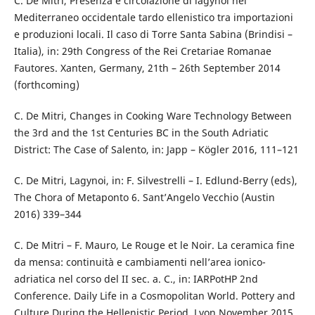
C. De Mitri, Presenza e circolazione di lagynoi nel
Mediterraneo occidentale tardo ellenistico tra importazioni
e produzioni locali. Il caso di Torre Santa Sabina (Brindisi –
Italia), in: 29th Congress of the Rei Cretariae Romanae
Fautores. Xanten, Germany, 21th – 26th September 2014
(forthcoming)
C. De Mitri, Changes in Cooking Ware Technology Between
the 3rd and the 1st Centuries BC in the South Adriatic
District: The Case of Salento, in: Japp – Kögler 2016, 111–121
C. De Mitri, Lagynoi, in: F. Silvestrelli – I. Edlund-Berry (eds),
The Chora of Metaponto 6. Sant’Angelo Vecchio (Austin
2016) 339–344
C. De Mitri – F. Mauro, Le Rouge et le Noir. La ceramica fine
da mensa: continuità e cambiamenti nell’area ionico-
adriatica nel corso del II sec. a. C., in: IARPotHP 2nd
Conference. Daily Life in a Cosmopolitan World. Pottery and
Culture During the Hellenistic Period, Lyon November 2015