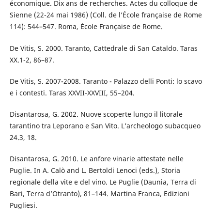
économique. Dix ans de recherches. Actes du colloque de
Sienne (22-24 mai 1986) (Coll. de l’École française de Rome
114): 544–547. Roma, École Française de Rome.
De Vitis, S. 2000. Taranto, Cattedrale di San Cataldo. Taras
XX.1-2, 86–87.
De Vitis, S. 2007-2008. Taranto - Palazzo delli Ponti: lo scavo
e i contesti. Taras XXVII-XXVIII, 55–204.
Disantarosa, G. 2002. Nuove scoperte lungo il litorale
tarantino tra Leporano e San Vito. L’archeologo subacqueo
24.3, 18.
Disantarosa, G. 2010. Le anfore vinarie attestate nelle
Puglie. In A. Calò and L. Bertoldi Lenoci (eds.), Storia
regionale della vite e del vino. Le Puglie (Daunia, Terra di
Bari, Terra d’Otranto), 81–144. Martina Franca, Edizioni
Pugliesi.