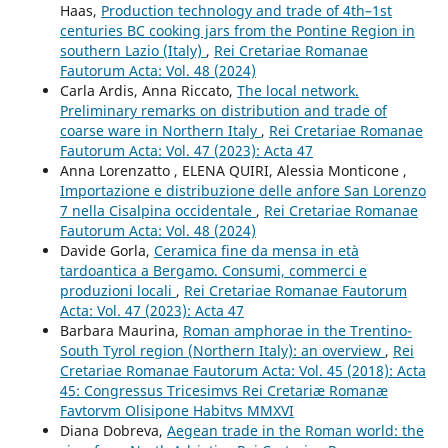
Haas,
Production technology and trade of 4th–1st
centuries BC cooking jars from the Pontine Region in
southern Lazio (Italy)
,
Rei Cretariae Romanae
Fautorum Acta: Vol. 48 (2024)
Carla Ardis, Anna Riccato,
The local network.
Preliminary remarks on distribution and trade of
coarse ware in Northern Italy
,
Rei Cretariae Romanae
Fautorum Acta: Vol. 47 (2023): Acta 47
Anna Lorenzatto , ELENA QUIRI, Alessia Monticone ,
Importazione e distribuzione delle anfore San Lorenzo
7 nella Cisalpina occidentale
,
Rei Cretariae Romanae
Fautorum Acta: Vol. 48 (2024)
Davide Gorla,
Ceramica fine da mensa in età
tardoantica a Bergamo. Consumi, commerci e
produzioni locali
,
Rei Cretariae Romanae Fautorum
Acta: Vol. 47 (2023): Acta 47
Barbara Maurina,
Roman amphorae in the Trentino-
South Tyrol region (Northern Italy): an overview
,
Rei
Cretariae Romanae Fautorum Acta: Vol. 45 (2018): Acta
45: Congressus Tricesimvs Rei Cretariæ Romanæ
Favtorvm Olisipone Habitvs MMXVI
Diana Dobreva,
Aegean trade in the Roman world: the