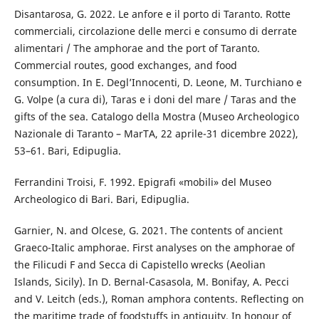
Disantarosa, G. 2022. Le anfore e il porto di Taranto. Rotte
commerciali, circolazione delle merci e consumo di derrate
alimentari / The amphorae and the port of Taranto.
Commercial routes, good exchanges, and food
consumption. In E. Degl’Innocenti, D. Leone, M. Turchiano e
G. Volpe (a cura di), Taras e i doni del mare / Taras and the
gifts of the sea. Catalogo della Mostra (Museo Archeologico
Nazionale di Taranto – MarTA, 22 aprile-31 dicembre 2022),
53–61. Bari, Edipuglia.
Ferrandini Troisi, F. 1992. Epigrafi «mobili» del Museo
Archeologico di Bari. Bari, Edipuglia.
Garnier, N. and Olcese, G. 2021. The contents of ancient
Graeco-Italic amphorae. First analyses on the amphorae of
the Filicudi F and Secca di Capistello wrecks (Aeolian
Islands, Sicily). In D. Bernal-Casasola, M. Bonifay, A. Pecci
and V. Leitch (eds.), Roman amphora contents. Reflecting on
the maritime trade of foodstuffs in antiquity. In honour of