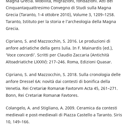
Magna Grecia. Mobilità, migrazioni, fondazioni. Atti del
Cinquantaquattresimo Convegno di Studi sulla Magna
Grecia (Taranto, 1-4 ottobre 2010), Volume 3, 1209–1258.
Taranto, Istituto per la storia e l’archeologia della Magna
Grecia.
Cipriano, S. and Mazzocchin, S. 2016. Le produzioni di
anfore adriatiche della gens Iulia. In F. Mainardis (ed.),
‘Voce concordi’. Scritti per Claudio Zaccaria (Antichità
Altoadriatiche LXXXV): 217–246. Roma, Edizioni Quasar.
Cipriano, S. and Mazzocchin, S. 2018. Sulla cronologia delle
anfore Dressel 6A: novità dai contesti di bonifica della
Venetia. Rei Cretariæ Romanæ Favtorvm Acta 45, 261–271.
Bonn, Rei Cretariæ Romanæ Favtores.
Colangelo, A. and Stigliano, A. 2009. Ceramica da contesti
medievali e post-medievali di Piazza Castello a Taranto. Siris
10, 149–166.