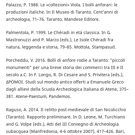
Palazzo, P. 1988. Le «collezioni» Viola. I bolli anforari: le
produzioni italiche. In Il Museo di Taranto. Cent’anni di
archeologia, 71–76. Taranto, Mandese Editore.
Palmentola, P. 1999. Le Chéradi in età classica. In G.
Mastronuzzi and P. Marzo (eds.), Le Isole Chéradi fra
natura, leggenda e storia, 79–85. Mottola, Stampasud.
Porcheddu, V. 2016. Bolli di anfore rodie a Taranto: “piccoli
monumenti” per una breve storia dei commerci tra III e II
secolo a.C. In F. Longo, R. Di Cesare and S. Privitera (eds.),
ΔΡΟΜΟΙ. Studi sul mondo antico offerti a Emanuele Greco
dagli allievi della Scuola Archeologica Italiana di Atene, 375–
381. Atene-Paestum, Pandemos.
Raguso, A. 2014. Il relitto post-medievale di San Nicolicchio
(Taranto). Rapporto preliminare. In D. Leone, M. Turchiano
and G. Volpe (eds.), Atti del III Convegno di Archeologia
subacquea (Manfredonia, 4-6 ottobre 2007), 417–426. Bari,