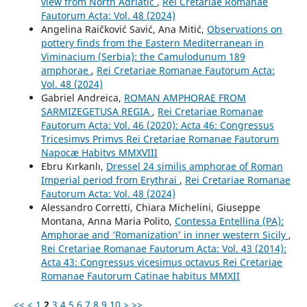
view from North Adriatic
,
Rei Cretariae Romanae
Fautorum Acta: Vol. 48 (2024)
Angelina Raičković Savić, Ana Mitić,
Observations on
pottery finds from the Eastern Mediterranean in
Viminacium (Serbia): the Camulodunum 189
amphorae
,
Rei Cretariae Romanae Fautorum Acta:
Vol. 48 (2024)
Gabriel Andreica,
ROMAN AMPHORAE FROM
SARMIZEGETUSA REGIA
,
Rei Cretariae Romanae
Fautorum Acta: Vol. 46 (2020): Acta 46: Congressus
Tricesimvs Primvs Rei Cretariae Romanae Fautorum
Napocæ Habitvs MMXVIII
Ebru Kırkanlı,
Dressel 24 similis amphorae of Roman
Imperial period from Erythrai
,
Rei Cretariae Romanae
Fautorum Acta: Vol. 48 (2024)
Alessandro Corretti, Chiara Michelini, Giuseppe
Montana, Anna Maria Polito,
Contessa Entellina (PA):
Amphorae and ‘Romanization’ in inner western Sicily
,
Rei Cretariae Romanae Fautorum Acta: Vol. 43 (2014):
Acta 43: Congressus vicesimus octavus Rei Cretariae
Romanae Fautorum Catinae habitus MMXII
<<
<
1
2
3
4
5
6
7
8
9
10
>
>>