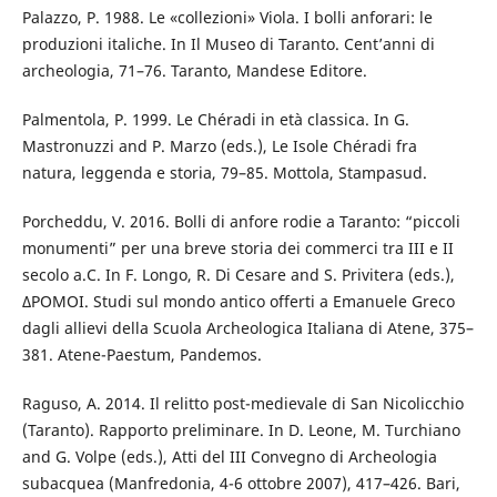
Palazzo, P. 1988. Le «collezioni» Viola. I bolli anforari: le
produzioni italiche. In Il Museo di Taranto. Cent’anni di
archeologia, 71–76. Taranto, Mandese Editore.
Palmentola, P. 1999. Le Chéradi in età classica. In G.
Mastronuzzi and P. Marzo (eds.), Le Isole Chéradi fra
natura, leggenda e storia, 79–85. Mottola, Stampasud.
Porcheddu, V. 2016. Bolli di anfore rodie a Taranto: “piccoli
monumenti” per una breve storia dei commerci tra III e II
secolo a.C. In F. Longo, R. Di Cesare and S. Privitera (eds.),
ΔΡΟΜΟΙ. Studi sul mondo antico offerti a Emanuele Greco
dagli allievi della Scuola Archeologica Italiana di Atene, 375–
381. Atene-Paestum, Pandemos.
Raguso, A. 2014. Il relitto post-medievale di San Nicolicchio
(Taranto). Rapporto preliminare. In D. Leone, M. Turchiano
and G. Volpe (eds.), Atti del III Convegno di Archeologia
subacquea (Manfredonia, 4-6 ottobre 2007), 417–426. Bari,