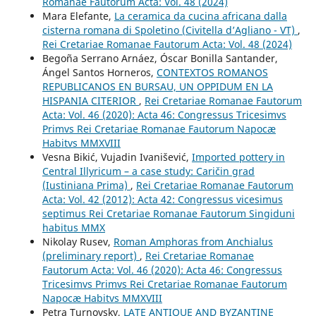
Romanae Fautorum Acta: Vol. 48 (2024)
Mara Elefante,
La ceramica da cucina africana dalla
cisterna romana di Spoletino (Civitella d’Agliano - VT)
,
Rei Cretariae Romanae Fautorum Acta: Vol. 48 (2024)
Begoña Serrano Arnáez, Óscar Bonilla Santander,
Ángel Santos Horneros,
CONTEXTOS ROMANOS
REPUBLICANOS EN BURSAU, UN OPPIDUM EN LA
HISPANIA CITERIOR
,
Rei Cretariae Romanae Fautorum
Acta: Vol. 46 (2020): Acta 46: Congressus Tricesimvs
Primvs Rei Cretariae Romanae Fautorum Napocæ
Habitvs MMXVIII
Vesna Bikić, Vujadin Ivanišević,
Imported pottery in
Central Illyricum – a case study: Caričin grad
(Iustiniana Prima)
,
Rei Cretariae Romanae Fautorum
Acta: Vol. 42 (2012): Acta 42: Congressus vicesimus
septimus Rei Cretariae Romanae Fautorum Singiduni
habitus MMX
Nikolay Rusev,
Roman Amphoras from Anchialus
(preliminary report)
,
Rei Cretariae Romanae
Fautorum Acta: Vol. 46 (2020): Acta 46: Congressus
Tricesimvs Primvs Rei Cretariae Romanae Fautorum
Napocæ Habitvs MMXVIII
Petra Turnovsky,
LATE ANTIQUE AND BYZANTINE