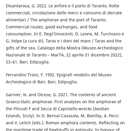
Disantarosa, G. 2022. Le anfore e il porto di Taranto. Rotte
commerciali, circolazione delle merci e consumo di derrate
alimentari / The amphorae and the port of Taranto.
Commercial routes, good exchanges, and food
consumption. In E. Degl’Innocenti, D. Leone, M. Turchiano e
G. Volpe (a cura di), Taras e i doni del mare / Taras and the
gifts of the sea. Catalogo della Mostra (Museo Archeologico
Nazionale di Taranto – MarTA, 22 aprile-31 dicembre 2022),
53–61. Bari, Edipuglia.
Ferrandini Troisi, F. 1992. Epigrafi «mobili» del Museo
Archeologico di Bari. Bari, Edipuglia.
Garnier, N. and Olcese, G. 2021. The contents of ancient
Graeco-Italic amphorae. First analyses on the amphorae of
the Filicudi F and Secca di Capistello wrecks (Aeolian
Islands, Sicily). In D. Bernal-Casasola, M. Bonifay, A. Pecci
and V. Leitch (eds.), Roman amphora contents. Reflecting on
the maritime trade of foodstuffs in antiquity. In honour of