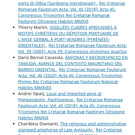
porto di Olbia (Sardegna meridionale)
,
Rei Cretariae
Romanae Fautorum Acta: Vol. 45 (2018): Acta 45:
Congressus Tricesimvs Rei Cretariæ Romanæ
Favtorvm Olisipone Habitvs MMXVI
Thierry Martin,
SIGILLÉES CLAIRES AFRICAINES À
MOTIFS CHRÉTIENS DU DÉPOTOIR PORTUAIRE DE
L’ANSE GERBAL À PORT-VENDRES (PYRÉNÉES-
ORIENTALES)
,
Rei Cretariae Romanae Fautorum Acta:
Vol. 39 (2005): Acta 39: Congressus vicesimus quartus
Darío Bernal-Casasola,
ÁNFORAS Y MICROESPACIO EN
TAMUDA. AVANCE DEL CONTEXTO MAURITANO DEL
BARRIO ORIENTAL
,
Rei Cretariae Romanae Fautorum
Acta: Vol. 46 (2020): Acta 46: Congressus Tricesimvs
Primvs Rei Cretariae Romanae Fautorum Napocæ
Habitvs MMXVIII
Andrei Opaiţ,
Local and imported wine at
Pompeiopolis, Paphlagonia
,
Rei Cretariae Romanae
Fautorum Acta: Vol. 45 (2018): Acta 45: Congressus
Tricesimvs Rei Cretariæ Romanæ Favtorvm Olisipone
Habitvs MMXVI
Charikleia Diamanti,
The religious and administrative
stamped amphorae of Late Antiquity
,
Rei Cretariae