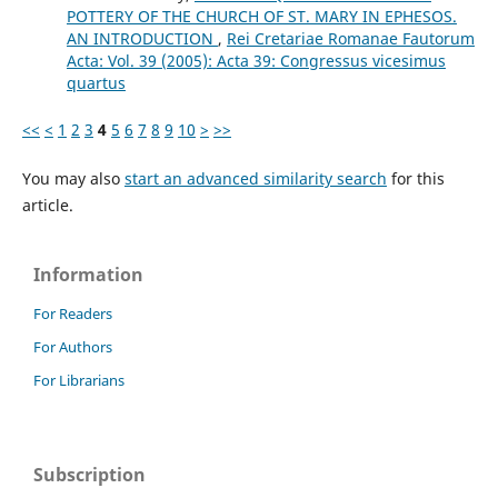
POTTERY OF THE CHURCH OF ST. MARY IN EPHESOS.
AN INTRODUCTION
,
Rei Cretariae Romanae Fautorum
Acta: Vol. 39 (2005): Acta 39: Congressus vicesimus
quartus
<<
<
1
2
3
4
5
6
7
8
9
10
>
>>
You may also
start an advanced similarity search
for this
article.
Information
For Readers
For Authors
For Librarians
Subscription