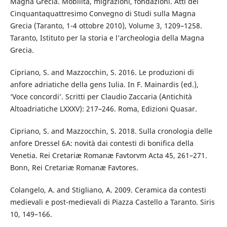
Magna Grecia. Mobilità, migrazioni, fondazioni. Atti del
Cinquantaquattresimo Convegno di Studi sulla Magna
Grecia (Taranto, 1-4 ottobre 2010), Volume 3, 1209–1258.
Taranto, Istituto per la storia e l’archeologia della Magna
Grecia.
Cipriano, S. and Mazzocchin, S. 2016. Le produzioni di
anfore adriatiche della gens Iulia. In F. Mainardis (ed.),
‘Voce concordi’. Scritti per Claudio Zaccaria (Antichità
Altoadriatiche LXXXV): 217–246. Roma, Edizioni Quasar.
Cipriano, S. and Mazzocchin, S. 2018. Sulla cronologia delle
anfore Dressel 6A: novità dai contesti di bonifica della
Venetia. Rei Cretariæ Romanæ Favtorvm Acta 45, 261–271.
Bonn, Rei Cretariæ Romanæ Favtores.
Colangelo, A. and Stigliano, A. 2009. Ceramica da contesti
medievali e post-medievali di Piazza Castello a Taranto. Siris
10, 149–166.