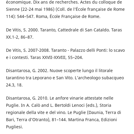
économique. Dix ans de recherches. Actes du colloque de
Sienne (22-24 mai 1986) (Coll. de l’École française de Rome
114): 544–547. Roma, École Française de Rome.
De Vitis, S. 2000. Taranto, Cattedrale di San Cataldo. Taras
XX.1-2, 86–87.
De Vitis, S. 2007-2008. Taranto - Palazzo delli Ponti: lo scavo
e i contesti. Taras XXVII-XXVIII, 55–204.
Disantarosa, G. 2002. Nuove scoperte lungo il litorale
tarantino tra Leporano e San Vito. L’archeologo subacqueo
24.3, 18.
Disantarosa, G. 2010. Le anfore vinarie attestate nelle
Puglie. In A. Calò and L. Bertoldi Lenoci (eds.), Storia
regionale della vite e del vino. Le Puglie (Daunia, Terra di
Bari, Terra d’Otranto), 81–144. Martina Franca, Edizioni
Pugliesi.