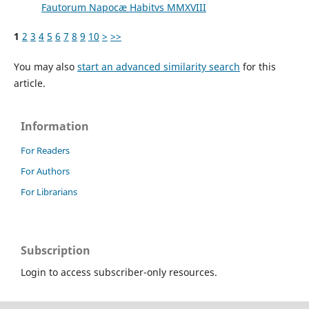
Fautorum Napocæ Habitvs MMXVIII
1
2
3
4
5
6
7
8
9
10
>
>>
You may also
start an advanced similarity search
for this
article.
Information
For Readers
For Authors
For Librarians
Subscription
Login to access subscriber-only resources.