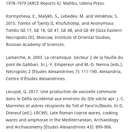
1978-1979 (ARCE Reports 6). Malibu, Udena Press.
Kormysheva, E., Malykh, S., Lebedev, M. and Vetokhov, S.
2015. Tombs of Tjenty II, Khufuhotep, and Anonymous
Tombs GE 17, GE 18, GE 47, GE 48, and GE 49 (Giza Eastern
Necropolis III). Moscow, Institute of Oriental Studies,
Russian Academy of Sciences.
Lamarche, A. 2003. La céramique. Secteur 2 de la fouille du
pont de Gabbari. In J.-Y. Empereur and M.-D. Nenna (eds.),
Nécropolis 2 (Études Alexandrines 7): 111-190. Alexandria,
Centre d’Études Alexandrines.
Lecuyot, G. 2017. Une production de vaisselle commune
dans le Delta occidental aux environs du IIIe siècle apr. J.-C.
Marmites et autres récipients de Tell el Fara’in/Bouto. In D.
Dixneuf (ed.), LRCW5, Late Roman coarse wares, cooking
wares and amphorae in the Mediterranean, Archaeology
and Archaeometry (Études Alexandrines 43): 899-906.