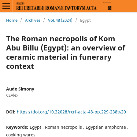
Home
/
Archives
/
Vol. 48 (2024)
/
Egypt
The Roman necropolis of Kom
Abu Billu (Egypt): an overview of
ceramic material in funerary
context
Aude Simony
CEAlex
DOI:
https://doi.org/10.32028/rcrf-acta-48-pp.229-238%20
Keywords:
Egypt , Roman necropolis , Egyptian amphorae ,
cooking wares