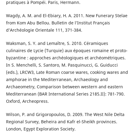
pratiques à Pompéi. Paris, Hermann.
Wagdy, A. M. and El-Ebiary, H. A. 2011. New Funerary Stelae
from Kom Abu Bellou. Bulletin de l’Institut Français
d’Archéologie Orientale 111, 371-384.
Waksman, S. Y. and Lemaître, S. 2010. Céramiques
culinaires de Lycie (Turquie) aux époques romaine et proto-
byzantine : approches archéologiques et archéométriques.
In S. Menchelli, S. Santoro, M. Pasquinucci, G. Guiducci
(eds.), LRCW3, Late Roman coarse wares, cooking wares and
amphorae in the Mediterranean, Archaeology and
Archaeometry, Comparison between western and eastern
Mediterranean (BAR International Series 2185.II): 781-790.
Oxford, Archeopress.
Wilson, P. and Grigoropoulos, D. 2009. The West Nile Delta
Regional Survey, Beheira and Kafr el-Sheikh provinces.
London, Egypt Exploration Society.