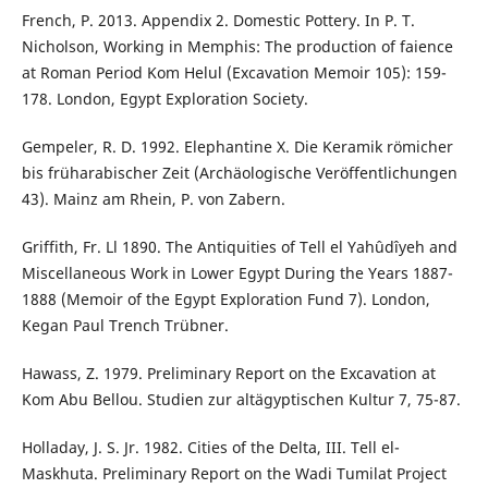
French, P. 2013. Appendix 2. Domestic Pottery. In P. T.
Nicholson, Working in Memphis: The production of faience
at Roman Period Kom Helul (Excavation Memoir 105): 159-
178. London, Egypt Exploration Society.
Gempeler, R. D. 1992. Elephantine X. Die Keramik römicher
bis früharabischer Zeit (Archäologische Veröffentlichungen
43). Mainz am Rhein, P. von Zabern.
Griffith, Fr. Ll 1890. The Antiquities of Tell el Yahûdîyeh and
Miscellaneous Work in Lower Egypt During the Years 1887-
1888 (Memoir of the Egypt Exploration Fund 7). London,
Kegan Paul Trench Trübner.
Hawass, Z. 1979. Preliminary Report on the Excavation at
Kom Abu Bellou. Studien zur altägyptischen Kultur 7, 75-87.
Holladay, J. S. Jr. 1982. Cities of the Delta, III. Tell el-
Maskhuta. Preliminary Report on the Wadi Tumilat Project