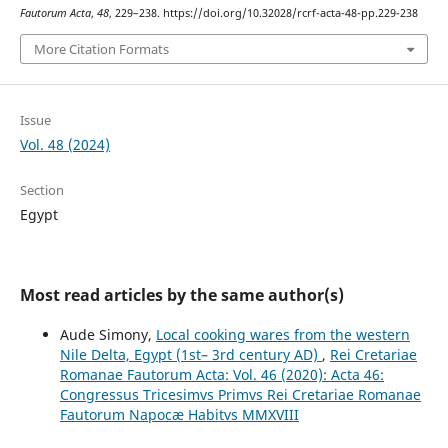
Fautorum Acta
,
48
, 229–238. https://doi.org/10.32028/rcrf-acta-48-pp.229-238
More Citation Formats
Issue
Vol. 48 (2024)
Section
Egypt
Most read articles by the same author(s)
Aude Simony,
Local cooking wares from the western
Nile Delta, Egypt (1st– 3rd century AD)
,
Rei Cretariae
Romanae Fautorum Acta: Vol. 46 (2020): Acta 46:
Congressus Tricesimvs Primvs Rei Cretariae Romanae
Fautorum Napocæ Habitvs MMXVIII