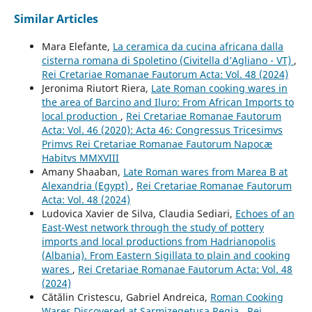
Similar Articles
Mara Elefante,
La ceramica da cucina africana dalla
cisterna romana di Spoletino (Civitella d’Agliano - VT)
,
Rei Cretariae Romanae Fautorum Acta: Vol. 48 (2024)
Jeronima Riutort Riera,
Late Roman cooking wares in
the area of Barcino and Iluro: From African Imports to
local production
,
Rei Cretariae Romanae Fautorum
Acta: Vol. 46 (2020): Acta 46: Congressus Tricesimvs
Primvs Rei Cretariae Romanae Fautorum Napocæ
Habitvs MMXVIII
Amany Shaaban,
Late Roman wares from Marea B at
Alexandria (Egypt)
,
Rei Cretariae Romanae Fautorum
Acta: Vol. 48 (2024)
Ludovica Xavier de Silva, Claudia Sediari,
Echoes of an
East-West network through the study of pottery
imports and local productions from Hadrianopolis
(Albania). From Eastern Sigillata to plain and cooking
wares
,
Rei Cretariae Romanae Fautorum Acta: Vol. 48
(2024)
Cătălin Cristescu, Gabriel Andreica,
Roman Cooking
Wares Discovered at Sarmizegetusa Regia
,
Rei