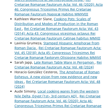
Cretariae Romanae Fautorum Acta: Vol. 46 (2020): Acta
46: Congressus Tricesimvs Primvs Rei Cretariae
Romanae Fautorum Napocæ Habitvs MMXVIII
Kathleen Warner Slane,
Cooking Pots: Scales of
Distribution and Modes of Production in the Roman
East
,
Rei Cretariae Romanae Fautorum Acta: Vol. 43
(2014): Acta 43: Congressus vicesimus octavus Rei
Cretariae Romanae Fautorum Catinae habitus MMXII
Lavinia Grumeza,
Stamped Hispanic Amphorae from
Roman Dacia
,
Rei Cretariae Romanae Fautorum Acta:
Vol. 45 (2018): Acta 45: Congressus Tricesimvs Rei
Cretariæ Romanæ Favtorvm Olisipone Habitvs MMXVI
Sarah Japp,
Late Roman Table Ware in Pergamon
,
Rei
Cretariae Romanae Fautorum Acta: Vol. 48 (2024)
Horacio González Cesteros,
The Amphorae of Roman
Ephesus. A new vision from new evidence and new
ideas
,
Rei Cretariae Romanae Fautorum Acta: Vol. 48
(2024)
Aude Simony,
Local cooking wares from the western
Nile Delta, Egypt (1st– 3rd century AD)
,
Rei Cretariae
Romanae Fautorum Acta: Vol. 46 (2020): Acta 46:
Congressus Tricesimvs Primvs Rei Cretariae Romanae