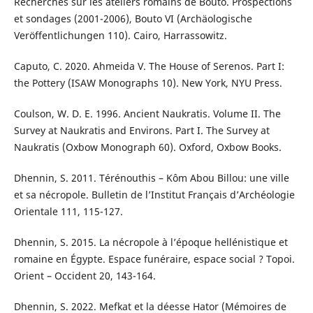
Recherches sur les ateliers romains de Bouto. Prospections
et sondages (2001-2006), Bouto VI (Archäologische
Veröffentlichungen 110). Cairo, Harrassowitz.
Caputo, C. 2020. Ahmeida V. The House of Serenos. Part I:
the Pottery (ISAW Monographs 10). New York, NYU Press.
Coulson, W. D. E. 1996. Ancient Naukratis. Volume II. The
Survey at Naukratis and Environs. Part I. The Survey at
Naukratis (Oxbow Monograph 60). Oxford, Oxbow Books.
Dhennin, S. 2011. Térénouthis – Kôm Abou Billou: une ville
et sa nécropole. Bulletin de l’Institut Français d’Archéologie
Orientale 111, 115-127.
Dhennin, S. 2015. La nécropole à l’époque hellénistique et
romaine en Égypte. Espace funéraire, espace social ? Topoi.
Orient – Occident 20, 143-164.
Dhennin, S. 2022. Mefkat et la déesse Hator (Mémoires de