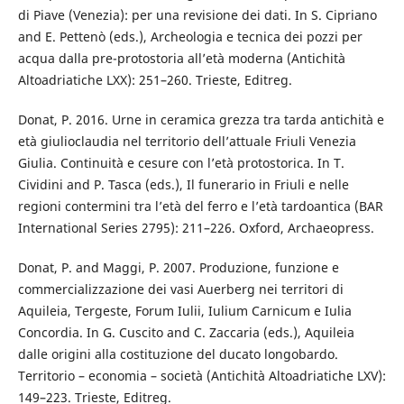
di Piave (Venezia): per una revisione dei dati. In S. Cipriano
and E. Pettenò (eds.), Archeologia e tecnica dei pozzi per
acqua dalla pre-protostoria all’età moderna (Antichità
Altoadriatiche LXX): 251–260. Trieste, Editreg.
Donat, P. 2016. Urne in ceramica grezza tra tarda antichità e
età giulioclaudia nel territorio dell’attuale Friuli Venezia
Giulia. Continuità e cesure con l’età protostorica. In T.
Cividini and P. Tasca (eds.), Il funerario in Friuli e nelle
regioni contermini tra l’età del ferro e l’età tardoantica (BAR
International Series 2795): 211–226. Oxford, Archaeopress.
Donat, P. and Maggi, P. 2007. Produzione, funzione e
commercializzazione dei vasi Auerberg nei territori di
Aquileia, Tergeste, Forum Iulii, Iulium Carnicum e Iulia
Concordia. In G. Cuscito and C. Zaccaria (eds.), Aquileia
dalle origini alla costituzione del ducato longobardo.
Territorio – economia – società (Antichità Altoadriatiche LXV):
149–223. Trieste, Editreg.