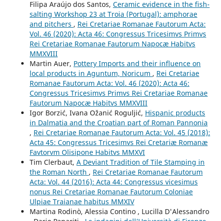
Filipa Araújo dos Santos,
Ceramic evidence in the fish-
salting Workshop 23 at Troia (Portugal): amphorae
and pitchers
,
Rei Cretariae Romanae Fautorum Acta:
Vol. 46 (2020): Acta 46: Congressus Tricesimvs Primvs
Rei Cretariae Romanae Fautorum Napocæ Habitvs
MMXVIII
Martin Auer,
Pottery Imports and their influence on
local products in Aguntum, Noricum
,
Rei Cretariae
Romanae Fautorum Acta: Vol. 46 (2020): Acta 46:
Congressus Tricesimvs Primvs Rei Cretariae Romanae
Fautorum Napocæ Habitvs MMXVIII
Igor Borzić, Ivana Ožanić Roguljić,
Hispanic products
in Dalmatia and the Croatian part of Roman Pannonia
,
Rei Cretariae Romanae Fautorum Acta: Vol. 45 (2018):
Acta 45: Congressus Tricesimvs Rei Cretariæ Romanæ
Favtorvm Olisipone Habitvs MMXVI
Tim Clerbaut,
A Deviant Tradition of Tile Stamping in
the Roman North
,
Rei Cretariae Romanae Fautorum
Acta: Vol. 44 (2016): Acta 44: Congressus vicesimus
nonus Rei Cretariae Romanae Fautorum Coloniae
Ulpiae Traianae habitus MMXIV
Martina Rodinò, Alessia Contino , Lucilla D'Alessandro