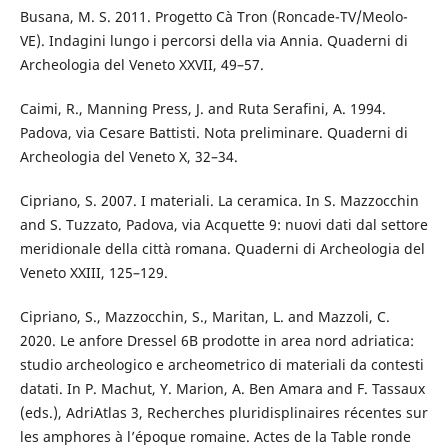
Busana, M. S. 2011. Progetto Cà Tron (Roncade-TV/Meolo-
VE). Indagini lungo i percorsi della via Annia. Quaderni di
Archeologia del Veneto XXVII, 49–57.
Caimi, R., Manning Press, J. and Ruta Serafini, A. 1994.
Padova, via Cesare Battisti. Nota preliminare. Quaderni di
Archeologia del Veneto X, 32–34.
Cipriano, S. 2007. I materiali. La ceramica. In S. Mazzocchin
and S. Tuzzato, Padova, via Acquette 9: nuovi dati dal settore
meridionale della città romana. Quaderni di Archeologia del
Veneto XXIII, 125–129.
Cipriano, S., Mazzocchin, S., Maritan, L. and Mazzoli, C.
2020. Le anfore Dressel 6B prodotte in area nord adriatica:
studio archeologico e archeometrico di materiali da contesti
datati. In P. Machut, Y. Marion, A. Ben Amara and F. Tassaux
(eds.), AdriAtlas 3, Recherches pluridisplinaires récentes sur
les amphores à l’époque romaine. Actes de la Table ronde