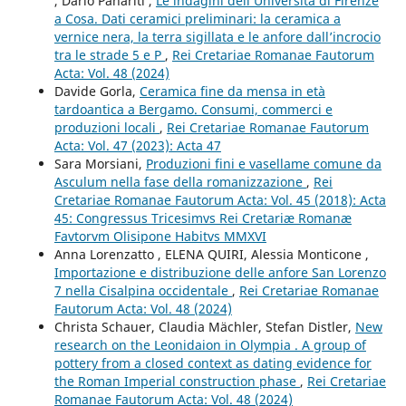
, Dario Panariti ,
Le indagini dell’Università di Firenze
a Cosa. Dati ceramici preliminari: la ceramica a
vernice nera, la terra sigillata e le anfore dall’incrocio
tra le strade 5 e P
,
Rei Cretariae Romanae Fautorum
Acta: Vol. 48 (2024)
Davide Gorla,
Ceramica fine da mensa in età
tardoantica a Bergamo. Consumi, commerci e
produzioni locali
,
Rei Cretariae Romanae Fautorum
Acta: Vol. 47 (2023): Acta 47
Sara Morsiani,
Produzioni fini e vasellame comune da
Asculum nella fase della romanizzazione
,
Rei
Cretariae Romanae Fautorum Acta: Vol. 45 (2018): Acta
45: Congressus Tricesimvs Rei Cretariæ Romanæ
Favtorvm Olisipone Habitvs MMXVI
Anna Lorenzatto , ELENA QUIRI, Alessia Monticone ,
Importazione e distribuzione delle anfore San Lorenzo
7 nella Cisalpina occidentale
,
Rei Cretariae Romanae
Fautorum Acta: Vol. 48 (2024)
Christa Schauer, Claudia Mächler, Stefan Distler,
New
research on the Leonidaion in Olympia . A group of
pottery from a closed context as dating evidence for
the Roman Imperial construction phase
,
Rei Cretariae
Romanae Fautorum Acta: Vol. 48 (2024)