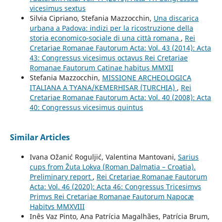
vicesimus sextus
Silvia Cipriano, Stefania Mazzocchin,
Una discarica
urbana a Padova: indizi per la ricostruzione della
storia economico-sociale di una città romana
,
Rei
Cretariae Romanae Fautorum Acta: Vol. 43 (2014): Acta
43: Congressus vicesimus octavus Rei Cretariae
Romanae Fautorum Catinae habitus MMXII
Stefania Mazzocchin,
MISSIONE ARCHEOLOGICA
ITALIANA A TYANA/KEMERHISAR (TURCHIA)
,
Rei
Cretariae Romanae Fautorum Acta: Vol. 40 (2008): Acta
40: Congressus vicesimus quintus
Similar Articles
Ivana Ožanić Roguljić, Valentina Mantovani,
Sarius
cups from Žuta Lokva (Roman Dalmatia – Croatia).
Preliminary report
,
Rei Cretariae Romanae Fautorum
Acta: Vol. 46 (2020): Acta 46: Congressus Tricesimvs
Primvs Rei Cretariae Romanae Fautorum Napocæ
Habitvs MMXVIII
Inês Vaz Pinto, Ana Patrícia Magalhães, Patrícia Brum,