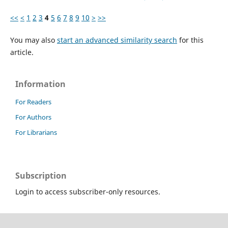
<<
<
1
2
3
4
5
6
7
8
9
10
>
>>
You may also
start an advanced similarity search
for this
article.
Information
For Readers
For Authors
For Librarians
Subscription
Login to access subscriber-only resources.