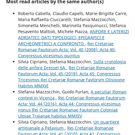
Most read articles by the same author(s)
Roberto Cabella, Claudio Capelli, Marie-Brigitte Carre,
Maria Raffaella Ciuccarelli, Stefania Mazzocchin,
Simonetta Menchelli, Marinella Pasquinucci, Stefania
Pesavento Mattioli, Michele Piazza,
ANFORE E LATERIZI
ADRIATICI: DATI TIPOLOGICI, EPIGRAFICI E
ARCHEOMETRICI A CONFRONTO
,
Rei Cretariae
Romanae Fautorum Acta: Vol. 40 (2008): Acta 40:
Congressus vicesimus quintus
Silvia Cipriano, Stefania Mazzocchin,
Sulla cronologia
delle anfore Dressel 6A
,
Rei Cretariae Romanae
Fautorum Acta: Vol. 45 (2018): Acta 45: Congressus
Tricesimvs Rei Cretariæ Romanæ Favtorvm Olisipone
Habitvs MMXVI
Stefania Mazzocchin, Guido Furlan,
A peculiar Roman
context in Vicenza
,
Rei Cretariae Romanae Fautorum
Acta: Vol. 44 (2016): Acta 44: Congressus vicesimus
nonus Rei Cretariae Romanae Fautorum Coloniae
Ulpiae Traianae habitus MMXIV
Silvia Cipriano, Stefania Mazzocchin,
Un quartiere
artigianale a Patavium
,
Rei Cretariae Romanae
Fautorum Acta: Vol. 41 (2010): Acta 41: Congressus