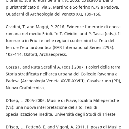
Cipriano, S. and Ruta Serafini, A. 2005. Lo scavo urbano
pluristratificato di via S. Martino e Solferino n.79 a Padova.
Quaderni di Archeologia del Veneto XXI, 139–156.
Cividini, T. and Maggi, P. 2016. Evidenze funerarie di epoca
romana nel medio Friuli. In T. Cividini and P. Tasca (eds.), Il
funerario in Friuli e nelle regioni contermini tra l’età del
ferro e l’età tardoantica (BAR International Series 2795):
103–114. Oxford, Archaeopress.
Cozza F. and Ruta Serafini A. (eds.) 2007. I colori della terra.
Storia stratificata nell’area urbana del Collegio Ravenna a
Padova (Archeologia Veneta XXVII-XXVIII). Casalserugo (PD),
Nuova Grafotecnica.
D’Isep, L. 2005-2006. Musile di Piave, località Millepertiche
(VE): una nuova interpretazione del sito. Tesi di
Specializzazione inedita, Università degli Studi di Trieste.
D’Isep, L., Pettenò, E. and Vigoni, A. 2011. Il pozzo di Musile