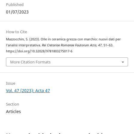
Published
01/07/2023
How to Cite
Mazzocchin, S. (2023). Olle in ceramica grezza con marchio: nuovi dati per
l’analisi interpretativa.
Rei Cretariae Romanae Fautorum Acta
,
47
, 51–63.
https://doi.org/10.32028/9781803275017-6
More Citation Formats
Issue
Vol. 47 (2023): Acta 47
Section
Articles