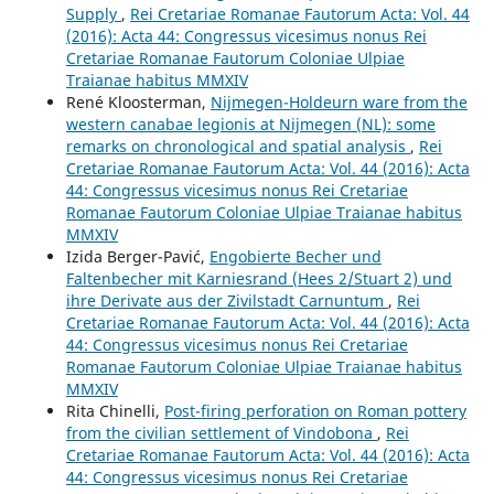
Supply
,
Rei Cretariae Romanae Fautorum Acta: Vol. 44
(2016): Acta 44: Congressus vicesimus nonus Rei
Cretariae Romanae Fautorum Coloniae Ulpiae
Traianae habitus MMXIV
René Kloosterman,
Nijmegen-Holdeurn ware from the
western canabae legionis at Nijmegen (NL): some
remarks on chronological and spatial analysis
,
Rei
Cretariae Romanae Fautorum Acta: Vol. 44 (2016): Acta
44: Congressus vicesimus nonus Rei Cretariae
Romanae Fautorum Coloniae Ulpiae Traianae habitus
MMXIV
Izida Berger-Pavić,
Engobierte Becher und
Faltenbecher mit Karniesrand (Hees 2/Stuart 2) und
ihre Derivate aus der Zivilstadt Carnuntum
,
Rei
Cretariae Romanae Fautorum Acta: Vol. 44 (2016): Acta
44: Congressus vicesimus nonus Rei Cretariae
Romanae Fautorum Coloniae Ulpiae Traianae habitus
MMXIV
Rita Chinelli,
Post-firing perforation on Roman pottery
from the civilian settlement of Vindobona
,
Rei
Cretariae Romanae Fautorum Acta: Vol. 44 (2016): Acta
44: Congressus vicesimus nonus Rei Cretariae