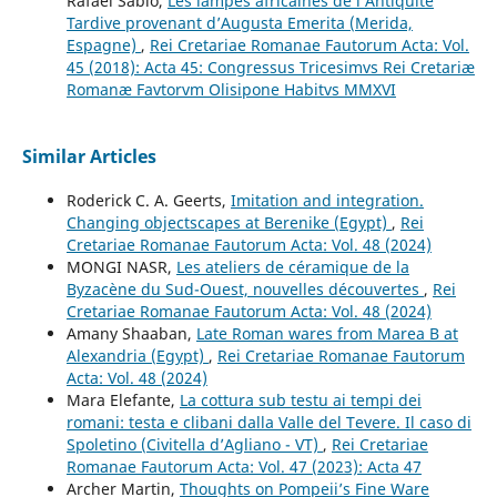
Rafael Sabio,
Les lampes africaines de l’Antiquité
Tardive provenant d’Augusta Emerita (Merida,
Espagne)
,
Rei Cretariae Romanae Fautorum Acta: Vol.
45 (2018): Acta 45: Congressus Tricesimvs Rei Cretariæ
Romanæ Favtorvm Olisipone Habitvs MMXVI
Similar Articles
Roderick C. A. Geerts,
Imitation and integration.
Changing objectscapes at Berenike (Egypt)
,
Rei
Cretariae Romanae Fautorum Acta: Vol. 48 (2024)
MONGI NASR,
Les ateliers de céramique de la
Byzacène du Sud-Ouest, nouvelles découvertes
,
Rei
Cretariae Romanae Fautorum Acta: Vol. 48 (2024)
Amany Shaaban,
Late Roman wares from Marea B at
Alexandria (Egypt)
,
Rei Cretariae Romanae Fautorum
Acta: Vol. 48 (2024)
Mara Elefante,
La cottura sub testu ai tempi dei
romani: testa e clibani dalla Valle del Tevere. Il caso di
Spoletino (Civitella d’Agliano - VT)
,
Rei Cretariae
Romanae Fautorum Acta: Vol. 47 (2023): Acta 47
Archer Martin,
Thoughts on Pompeii’s Fine Ware