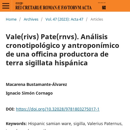
Home
/
Archives
/
Vol. 47 (2023): Acta 47
/
Articles
Vale(rivs) Pate(rnvs). Análisis
cronotipológico y antroponímico
de una officina productora de
terra sigillata hispánica
Macarena Bustamante-Álvarez
Ignacio Simón Cornago
DOI:
https://doi.org/10.32028/9781803275017-1
Keywords:
Hispanic samian ware, sigilla, Valerius Paternus,