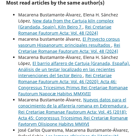
Most read articles by the same author(s)
Macarena Bustamante-Álvarez, Elena H. Sánchez
López,
New data from the Cartuja kiln complex
(Grandada, Spain). Kiln Beiro 7
,
Rei Cretariae
Romanae Fautorum Acta: Vol. 48 (2024)
macarena bustamante álvarez,
El Proyecto corpus
vasorum Hispanorum: principales resultados
,
Rei
Cretariae Romanae Fautorum Acta: Vol. 48 (2024)
Macarena Bustamante-Álvarez, Elena H. Sánchez
López,
El barrio alfarero de Cartuja (Granada, España).
Análisis de un testar localizado en las recientes
intervenciones del Sector Beiro
,
Rei Cretariae
Romanae Fautorum Acta: Vol. 46 (2020): Acta 46:
Congressus Tricesimvs Primvs Rei Cretariae Romanae
Fautorum Napocæ Habitvs MMXVIII
Macarena Bustamante-Álvarez,
Nuevos datos para el
conocimiento de la alfarería romana en Extremadura
,
Rei Cretariae Romanae Fautorum Acta: Vol. 45 (2018):
Acta 45: Congressus Tricesimvs Rei Cretariæ Romanæ
Favtorvm Olisipone Habitvs MMXVI
José Carlos Quaresma, Macarena Bustamante-Álvarez,