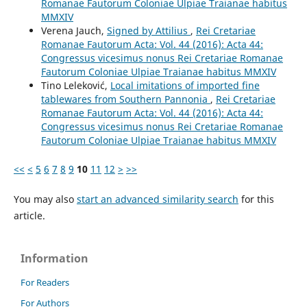
Romanae Fautorum Coloniae Ulpiae Traianae habitus
MMXIV
Verena Jauch,
Signed by Attilius
,
Rei Cretariae
Romanae Fautorum Acta: Vol. 44 (2016): Acta 44:
Congressus vicesimus nonus Rei Cretariae Romanae
Fautorum Coloniae Ulpiae Traianae habitus MMXIV
Tino Leleković,
Local imitations of imported fine
tablewares from Southern Pannonia
,
Rei Cretariae
Romanae Fautorum Acta: Vol. 44 (2016): Acta 44:
Congressus vicesimus nonus Rei Cretariae Romanae
Fautorum Coloniae Ulpiae Traianae habitus MMXIV
<<
<
5
6
7
8
9
10
11
12
>
>>
You may also
start an advanced similarity search
for this
article.
Information
For Readers
For Authors