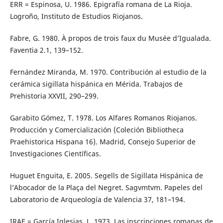
ERR = Espinosa, U. 1986. Epigrafía romana de La Rioja.
Logroño, Instituto de Estudios Riojanos.
Fabre, G. 1980. À propos de trois faux du Musée d’Igualada.
Faventia 2.1, 139–152.
Fernández Miranda, M. 1970. Contribución al estudio de la
cerámica sigillata hispánica en Mérida. Trabajos de
Prehistoria XXVII, 290–299.
Garabito Gómez, T. 1978. Los Alfares Romanos Riojanos.
Producción y Comercialización (Coleción Bibliotheca
Praehistorica Hispana 16). Madrid, Consejo Superior de
Investigaciones Científicas.
Huguet Enguita, E. 2005. Segells de Sigillata Hispánica de
l’Abocador de la Plaça del Negret. Sagvmtvm. Papeles del
Laboratorio de Arqueología de Valencia 37, 181–194.
IRAE = García Iglesias, L. 1973. Las inscripciones romanas de