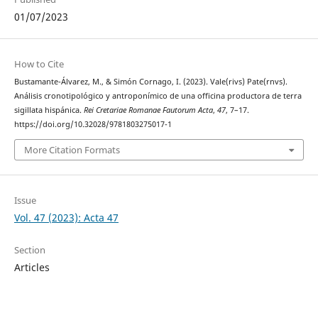
01/07/2023
How to Cite
Bustamante-Álvarez, M., & Simón Cornago, I. (2023). Vale(rivs) Pate(rnvs).
Análisis cronotipológico y antroponímico de una officina productora de terra
sigillata hispánica.
Rei Cretariae Romanae Fautorum Acta
,
47
, 7–17.
https://doi.org/10.32028/9781803275017-1
More Citation Formats
Issue
Vol. 47 (2023): Acta 47
Section
Articles