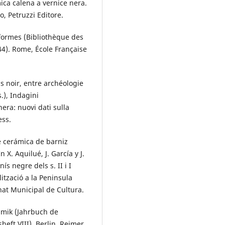
mica calena a vernice nera.
o, Petruzzi Editore.
formes (Bibliothèque des
44). Rome, École Française
s noir, entre archéologie
s.), Indagini
era: nuovi dati sulla
ess.
de cerámica de barniz
 X. Aquilué, J. García y J.
s negre dels s. II i I
ització a la Peninsula
nat Municipal de Cultura.
amik (Jahrbuch de
eft VIII). Berlin, Reimer.