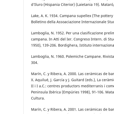
d’Iluro (Hispania Citerior) (Laietania 19). Mata
Lake, A. K. 1934. Campana supellex (The pottery
Bolletino della Assoaciazione Internazionale Stu
Lamboglia, N. 1952. Per una clasificazione preli
campana. In Atti del Ier. Congreso Intern. di Stu
1950), 139-206. Bordighera, Istituto internazional
Lamboglia, N. 1960. Polemiche Campane. Rivista d
304.
Marín, C. y Ribera, A. 2000. Las cerámicas de bar
X. Aquilué, J. García y J. Guitard (eds.), La ceràm
II i I a.C.: centres productors mediterranis i come
Peninsula Ibèrica (Empúries 1998), 91-106. Mata
Cultura.
Marín, C. y Ribera, A. 2001. Las cerámicas de ba