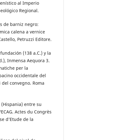
nístico al Imperio
eológico Regional.
as de barniz negro:
amica calena a vernice
astello, Petruzzi Editore.
 fundación (138 a.C.) y la
ed.), Inmensa Aequora 3.
atiche per la
bacino occidentale del
tti del convegno. Roma
 (Hispania) entre su
 SFECAG. Actes du Congrès
se d’Etude de la