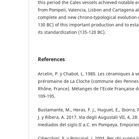
this period the Cales vessels achieved notable e
from Pompeii, Valencia, Lisbon and Cartagena al
complete and new chrono-typological evolution o
130 BC) of this important production and to esta
its standardization (135-120 BC).
References
Arcelin, P. y Chabot, L. 1980. Les cèramiques à ve
préromaine de La Cloche (commune des Pennes
Rhône, France). Mélanges de l’Ecole Française d
109-195.
Bustamante, M., Heras, F. J., Huguet, E., Iborra, P
J. y Ribera, A. 2017. Via degli Augustali VII, 4, 2
mediados del siglo II a.C. en Pompeya. Empúries
Cibecchini, F. y Principal, J. 2004. Per chi suona