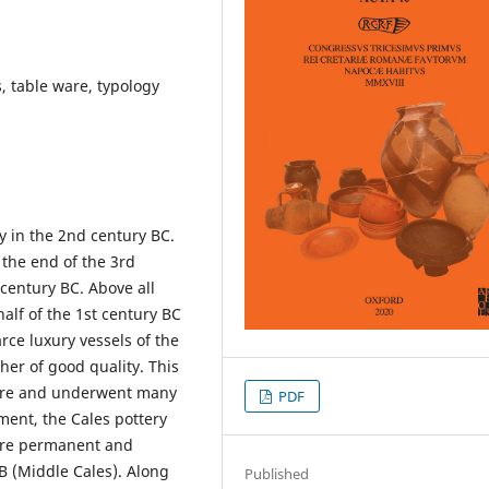
 table ware, typology
ly in the 2nd century BC.
 the end of the 3rd
century BC. Above all
half of the 1st century BC
ce luxury vessels of the
ther of good quality. This
oire and underwent many
PDF
ment, the Cales pottery
ire permanent and
 B (Middle Cales). Along
Published