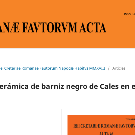
vs Rei Cretariae Romanae Fautorum Napocæ Habitvs MMXVIII
/
Articles
 cerámica de barniz negro de Cales en e