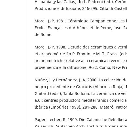
Hispania (y las Galias). In L. Pedroni (ed.), Cerá
Produzione e diffusione, 246-295. Città di Castell
Morel, J.-P. 1981. Céramique Campanienne. Les 
Écoles Françaises d'Athènes et de Rome, fasc. 2
de Rome.
Morel, J.-P. 1998. L’étude des céramiques à verni
et archéométrie. In P. Frontini e M. T. Grassi (ed
archeometriche relative alla ceramica a vernice n
provenienza e la diffusione, 9-22. Como, New Pr
Nuñez, J. y Hernández, J. A. 2000. La colección 
negro procedente de Gracuris (Alfaro-La Rioja). In
Guitard (eds.), Taula Rodona: La ceràmica de verní
a.C.: centres productors mediterranis i comercial
Ibèrica (Empúries 1998), 281-288. Mataró, Patro
Pagenstecher, R. 1909. Die Calenische Reliefker
Kaiserlich Deutschen Arch. Instituts, Ergänzungsh