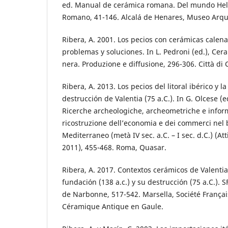
ed. Manual de cerámica romana. Del mundo Hele
Romano, 41-146. Alcalá de Henares, Museo Arqu
Ribera, A. 2001. Los pecios con cerámicas calen
problemas y soluciones. In L. Pedroni (ed.), Cer
nera. Produzione e diffusione, 296-306. Città di C
Ribera, A. 2013. Los pecios del litoral ibérico y la
destrucción de Valentia (75 a.C.). In G. Olcese (
Ricerche archeologiche, archeometriche e inform
ricostruzione dell’economia e dei commerci nel 
Mediterraneo (metà IV sec. a.C. – I sec. d.C.) (A
2011), 455-468. Roma, Quasar.
Ribera, A. 2017. Contextos cerámicos de Valentia
fundación (138 a.c.) y su destrucción (75 a.C.).
de Narbonne, 517-542. Marsella, Société Françai
Céramique Antique en Gaule.