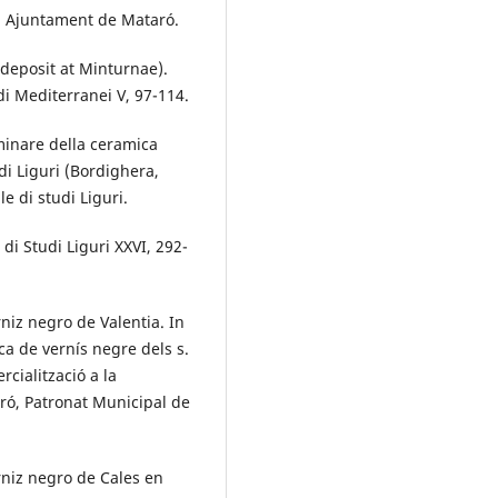
ró, Ajuntament de Mataró.
 deposit at Minturnae).
di Mediterranei V, 97-114.
minare della ceramica
di Liguri (Bordighera,
e di studi Liguri.
i Studi Liguri XXVI, 292-
niz negro de Valentia. In
ica de vernís negre dels s.
rcialització a la
ró, Patronat Municipal de
rniz negro de Cales en