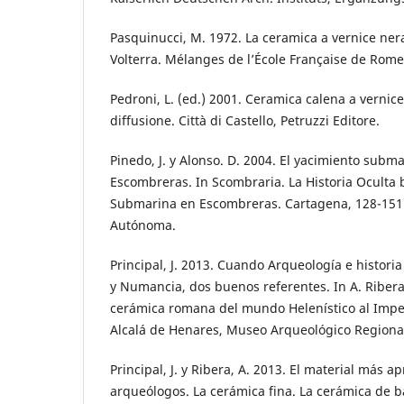
Pasquinucci, M. 1972. La ceramica a vernice ne
Volterra. Mélanges de l’École Française de Rome
Pedroni, L. (ed.) 2001. Ceramica calena a vernic
diffusione. Città di Castello, Petruzzi Editore.
Pinedo, J. y Alonso. D. 2004. El yacimiento subma
Escombreras. In Scombraria. La Historia Oculta 
Submarina en Escombreras. Cartagena, 128-151
Autónoma.
Principal, J. 2013. Cuando Arqueología e histori
y Numancia, dos buenos referentes. In A. Ribera
cerámica romana del mundo Helenístico al Impe
Alcalá de Henares, Museo Arqueológico Regiona
Principal, J. y Ribera, A. 2013. El material más a
arqueólogos. La cerámica fina. La cerámica de ba