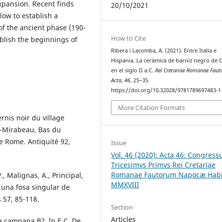
xpansion. Recent finds
20/10/2021
low to establish a
f the ancient phase (190-
How to Cite
blish the beginnings of
Ribera i Lacomba, A. (2021). Entre Italia e
Hispania. La cerámica de barniz negro de C
en el siglo II a.C.
Rei Cretariae Romanae Fau
Acta
,
46
, 25–35.
https://doi.org/10.32028/9781789697483-1
More Citation Formats
rnis noir du village
-Mirabeau, Bas du
e Rome. Antiquité 92,
Issue
Vol. 46 (2020): Acta 46: Congress
Tricesimvs Primvs Rei Cretariae
Romanae Fautorum Napocæ Habi
., Malignas, A., Principal,
MMXVIII
8: una fosa singular de
 57, 85-118.
Section
Articles
 la campana B?. In E.C. De