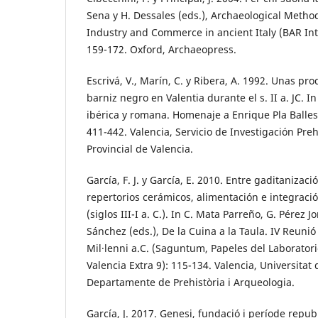
Sena y H. Dessales (eds.), Archaeological Meth
Industry and Commerce in ancient Italy (BAR Int
159-172. Oxford, Archaeopress.
Escrivá, V., Marín, C. y Ribera, A. 1992. Unas pr
barniz negro en Valentia durante el s. II a. JC. 
ibérica y romana. Homenaje a Enrique Pla Ballest
411-442. Valencia, Servicio de Investigación Preh
Provincial de Valencia.
García, F. J. y García, E. 2010. Entre gaditanizac
repertorios cerámicos, alimentación e integraci
(siglos III-I a. C.). In C. Mata Parreño, G. Pérez J
Sánchez (eds.), De la Cuina a la Taula. IV Reuni
Mil·lenni a.C. (Saguntum, Papeles del Laborator
Valencia Extra 9): 115-134. Valencia, Universitat 
Departamente de Prehistòria i Arqueologia.
García, J. 2017. Genesi, fundació i període repub