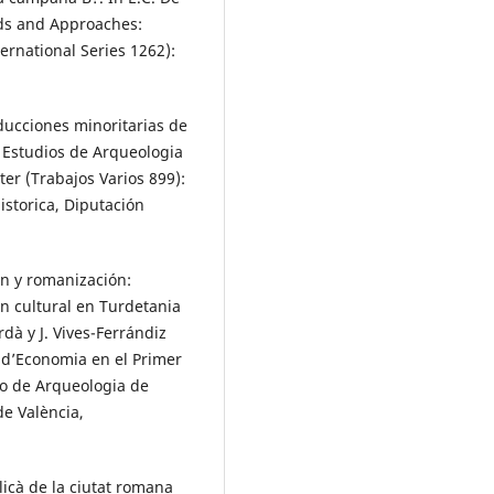
ods and Approaches:
ernational Series 1262):
oducciones minoritarias de
In Estudios de Arqueologia
er (Trabajos Varios 899):
istorica, Diputación
ión y romanización:
ón cultural en Turdetania
ordà y J. Vives-Ferrándiz
ó d’Economia en el Primer
io de Arqueologia de
de València,
licà de la ciutat romana