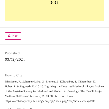
PDF
Published
03/12/2024
How to Cite
Filzwieser, R., Scharrer-Liška, G., Eichert, S., Kühtreiber, T., Kühtreiber, K.,
Huber, J., & Siegmeth, N. (2024). Digitising the Deserted Medieval Villages Archive
of the Austrian Society for Medieval and Modern Archaeology: The ‘DeVill’ Project.
Medieval Settlement Research
,
39
, 93–97. Retrieved from
https://archaeopresspublishing.com/ojs/index.php/msr/article/view/2716