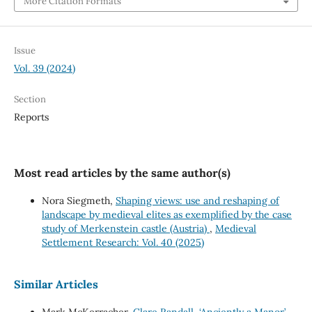
More Citation Formats
Issue
Vol. 39 (2024)
Section
Reports
Most read articles by the same author(s)
Nora Siegmeth,
Shaping views: use and reshaping of
landscape by medieval elites as exemplified by the case
study of Merkenstein castle (Austria)
,
Medieval
Settlement Research: Vol. 40 (2025)
Similar Articles