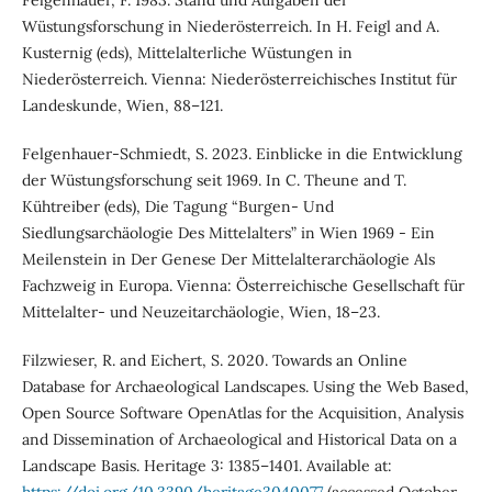
Felgenhauer, F. 1983. Stand und Aufgaben der
Wüstungsforschung in Niederösterreich. In H. Feigl and A.
Kusternig (eds), Mittelalterliche Wüstungen in
Niederösterreich. Vienna: Niederösterreichisches Institut für
Landeskunde, Wien, 88–121.
Felgenhauer-Schmiedt, S. 2023. Einblicke in die Entwicklung
der Wüstungsforschung seit 1969. In C. Theune and T.
Kühtreiber (eds), Die Tagung “Burgen- Und
Siedlungsarchäologie Des Mittelalters” in Wien 1969 - Ein
Meilenstein in Der Genese Der Mittelalterarchäologie Als
Fachzweig in Europa. Vienna: Österreichische Gesellschaft für
Mittelalter- und Neuzeitarchäologie, Wien, 18–23.
Filzwieser, R. and Eichert, S. 2020. Towards an Online
Database for Archaeological Landscapes. Using the Web Based,
Open Source Software OpenAtlas for the Acquisition, Analysis
and Dissemination of Archaeological and Historical Data on a
Landscape Basis. Heritage 3: 1385–1401. Available at: