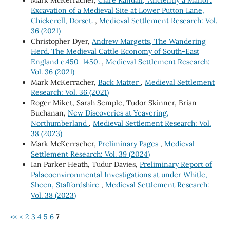
Mark McKerracher,
Clare Randall, ‘Anciently a Manor’.
Excavation of a Medieval Site at Lower Putton Lane,
Chickerell, Dorset.
,
Medieval Settlement Research: Vol.
36 (2021)
Christopher Dyer,
Andrew Margetts, The Wandering
Herd. The Medieval Cattle Economy of South-East
England c.450–1450.
,
Medieval Settlement Research:
Vol. 36 (2021)
Mark McKerracher,
Back Matter
,
Medieval Settlement
Research: Vol. 36 (2021)
Roger Miket, Sarah Semple, Tudor Skinner, Brian
Buchanan,
New Discoveries at Yeavering,
Northumberland
,
Medieval Settlement Research: Vol.
38 (2023)
Mark McKerracher,
Preliminary Pages
,
Medieval
Settlement Research: Vol. 39 (2024)
Ian Parker Heath, Tudur Davies,
Preliminary Report of
Palaeoenvironmental Investigations at under Whitle,
Sheen, Staffordshire
,
Medieval Settlement Research:
Vol. 38 (2023)
<<
<
2
3
4
5
6
7