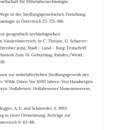
ellschaft für Mittelalterarchäologie.
 Wege in der Siedlungsgenetischen Forschung.
häologie in Österreich 25: 175–186.
zur geografisch-archäologischen
 Niederösterreich. In C. Theune, G. Scharrer-
htreiber (eds), Stadt – Land – Burg. Festschrift
chmiedt Zum 70. Geburtstag. Rahden/Westf.:
110.
onen zur mittelalterlichen Siedlungsgenetik des
Der Wilde Osten Vor 1000 Jahren. Von Hausbergen
rn. Hollabrunn: Hollabrunner Museumsverein,
idegger, A. E. and Schmieder, S. 1993.
g in einer Ortswüstung. Beiträge zur
sterreich 9: 63–86.