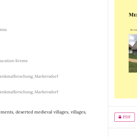
enna
ducation Krems
 Denkmalforschung, Markersdorf
 Denkmalforschung, Markersdorf
ements, deserted medieval villages, villages,
PDF