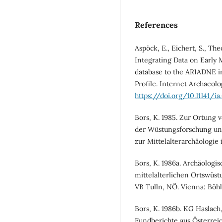
References
Aspöck, E., Eichert, S., The
Integrating Data on Earl
database to the ARIADNE in
Profile. Internet Archaeolog
https://doi.org/10.11141/ia.
Bors, K. 1985. Zur Ortung
der Wüstungsforschung und
zur Mittelalterarchäologie i
Bors, K. 1986a. Archäolog
mittelalterlichen Ortswüs
VB Tulln, NÖ. Vienna: Böhl
Bors, K. 1986b. KG Hasla
Fundberichte aus Österreic