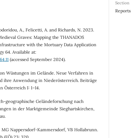
Section
Reports
odoridou, A., Felicetti, A. and Richards, N. 2023.
y Medieval Graves: Mapping the THANADOS
frastructure with the Mortuary Data Application
y 64. Available at:
64.11
(accessed September 2024).
 von Wüstungen im Gelände. Neue Verfahren in
 ihre Anwendung in Niederösterreich. Beiträge
n Österreich 1: 1–14.
isch-geographische Geländeforschung nach
tungen in der Marktgemeinde Sieghartskirchen,
au.
ch, MG Nappersdorf-Kammersdorf, VB Hollabrunn.
h (FÖ) 23: 320.