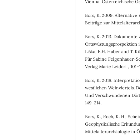
Vienna: Österreichische Ges
Bors, K. 2009. Alternative
Beiträge zur Mittelalterarc
Bors, K. 2013. Dokumente 
Ortswüstungsprospektion in
Liška, E.H. Huber and T. Kü
Für Sabine Felgenhauer-S
Verlag Marie Leidorf , 101–
Bors, K. 2018. Interpretati
westlichen Weinviertels. 
Und Verschwundenen Dörfe
149–214.
Bors, K., Roch, K. H., Sche
Geophysikalische Erkundun
Mittelalterarchäologie in Ö