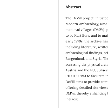
Abstract
The DeVill project, initiat
Modern Archaeology, aims to
medieval villages (DMVs), 
to by Kurt Bors, and to mak
early 1970s, the archive h
including literature, writt
archaeological findings, pr
Burgenland, and Styria. The
accessing the physical arch
Austria and the EU, utilis
CIDOC-CRM to facilitate in
DeVill aims to provide com
offering detailed site view
DMVs, thereby enhancing bo
interest.