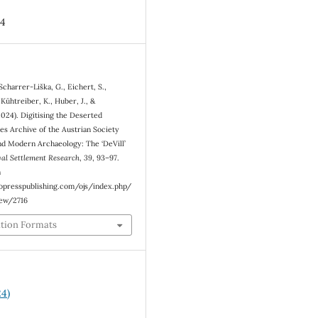
4
 Scharrer-Liška, G., Eichert, S.,
 Kühtreiber, K., Huber, J., &
2024). Digitising the Deserted
ges Archive of the Austrian Society
nd Modern Archaeology: The ‘DeVill’
al Settlement Research
,
39
, 93–97.
m
eopresspublishing.com/ojs/index.php/
iew/2716
ation Formats
24)