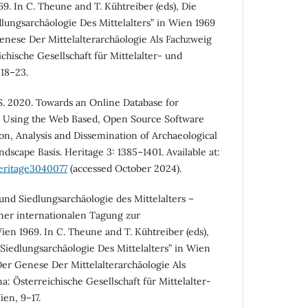
9. In C. Theune and T. Kühtreiber (eds), Die
ungsarchäologie Des Mittelalters” in Wien 1969
enese Der Mittelalterarchäologie Als Fachzweig
chische Gesellschaft für Mittelalter- und
 18–23.
 S. 2020. Towards an Online Database for
. Using the Web Based, Open Source Software
ion, Analysis and Dissemination of Archaeological
ndscape Basis. Heritage 3: 1385–1401. Available at:
eritage3040077
(accessed October 2024).
nd Siedlungsarchäologie des Mittelalters –
er internationalen Tagung zur
ien 1969. In C. Theune and T. Kühtreiber (eds),
iedlungsarchäologie Des Mittelalters” in Wien
Der Genese Der Mittelalterarchäologie Als
a: Österreichische Gesellschaft für Mittelalter-
en, 9–17.