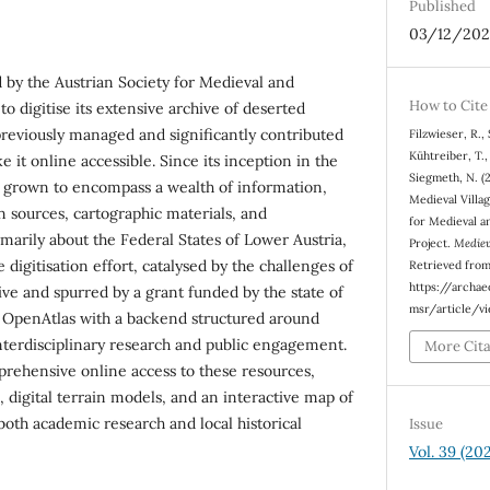
Published
03/12/202
ed by the Austrian Society for Medieval and
How to Cite
 digitise its extensive archive of deserted
previously managed and significantly contributed
Filzwieser, R.,
Kühtreiber, T.,
e it online accessible. Since its inception in the
Siegmeth, N. (
as grown to encompass a wealth of information,
Medieval Villa
en sources, cartographic materials, and
for Medieval a
imarily about the Federal States of Lower Austria,
Project.
Mediev
 digitisation effort, catalysed by the challenges of
Retrieved fro
https://archa
ive and spurred by a grant funded by the state of
msr/article/v
es OpenAtlas with a backend structured around
terdisciplinary research and public engagement.
More Cit
prehensive online access to these resources,
s, digital terrain models, and an interactive map of
th academic research and local historical
Issue
Vol. 39 (20