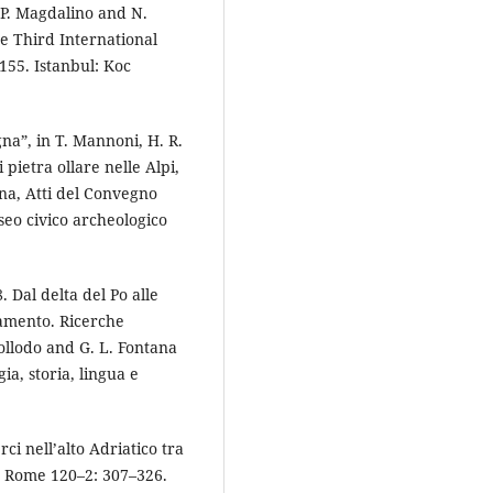
 P. Magdalino and N.
e Third International
55. Istanbul: Koc
gna”, in T. Mannoni, H. R.
 pietra ollare nelle Alpi,
rna, Atti del Convegno
eo civico archeologico
. Dal delta del Po alle
iamento. Ricerche
ollodo and G. L. Fontana
ia, storia, lingua e
ci nell’alto Adriatico tra
de Rome 120–2: 307–326.