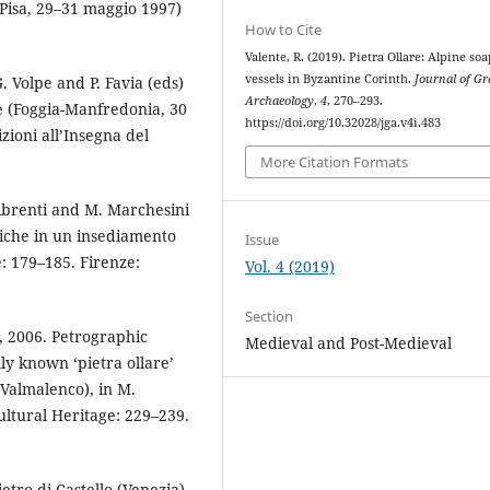
Pisa, 29–31 maggio 1997)
How to Cite
Valente, R. (2019). Pietra Ollare: Alpine so
vessels in Byzantine Corinth.
Journal of Gr
G. Volpe and P. Favia (eds)
Archaeology
,
4
, 270–293.
e (Foggia-Manfredonia, 30
https://doi.org/10.32028/jga.v4i.483
zioni all’Insegna del
More Citation Formats
 Librenti and M. Marchesini
giche in un insediamento
Issue
: 179–185. Firenze:
Vol. 4 (2019)
Section
a, 2006. Petrographic
Medieval and Post-Medieval
ly known ‘pietra ollare’
 Valmalenco), in M.
ultural Heritage: 229–239.
ietro di Castello (Venezia).