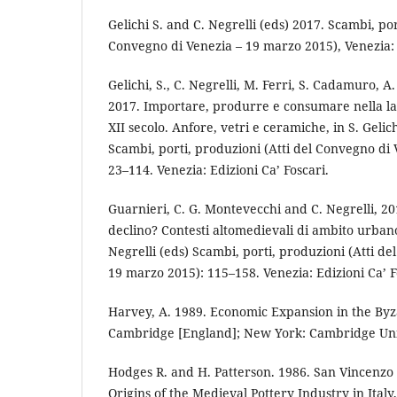
Gelichi S. and C. Negrelli (eds) 2017. Scambi, por
Convegno di Venezia – 19 marzo 2015), Venezia: E
Gelichi, S., C. Negrelli, M. Ferri, S. Cadamuro, A
2017. Importare, produrre e consumare nella lag
XII secolo. Anfore, vetri e ceramiche, in S. Gelic
Scambi, porti, produzioni (Atti del Convegno di
23–114. Venezia: Edizioni Ca’ Foscari.
Guarnieri, C. G. Montevecchi and C. Negrelli, 20
declino? Contesti altomedievali di ambito urbano,
Negrelli (eds) Scambi, porti, produzioni (Atti d
19 marzo 2015): 115–158. Venezia: Edizioni Ca’ F
Harvey, A. 1989. Economic Expansion in the By
Cambridge [England]; New York: Cambridge Univ
Hodges R. and H. Patterson. 1986. San Vincenzo 
Origins of the Medieval Pottery Industry in Italy