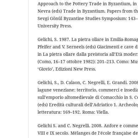
Approach to the Pottery Trade in Byzantium, in
Nevra (eds) Trade in Byzantium. Papers from th
Sevgi Gönül Byzantine Studies Symposium: 143–1
University Press.
Gelichi, S. 1987. La pietra ollare in Emilia-Roma
Pfeifer and V. Serneels (eds) Giacimenti e cave di
in La pietra ollare dalla preistoria all’Età mode
(Como, 16–17 ottobre 1982): 201–213. Como: Mus
‘Giovio’, Edizioni New Press.
Gelichi, S., D. Calaon, C. Negrelli, E. Grandi. 2008
lagune veneziane: territorio, commerci e insed
sull’emporio altomedievale di Comacchio in S. C
(eds) Eredità culturali dell’Adriatico 1. Archeolog
letteratura: 169–192. Roma: Viella.
Gelichi S. and C. Negrelli. 2008. Anfore e commer
VIII e IX secolo. Mélanges de l’école française 