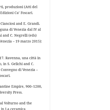
ti, produzioni (Atti del
dizioni Ca’ Foscari.
. Cianciosi and E. Grandi.
una di Venezia dal IV al
hi and C. Negrelli (eds)
 Venezia – 19 marzo 2015):
17. Ravenna, una città in
 in S. Gelichi and C.
el Convegno di Venezia –
oscari.
zantine Empire, 900–1200,
ersity Press.
al Volturno and the
, in La ceramica