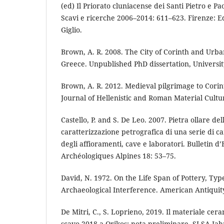
(ed) Il Priorato cluniacense dei Santi Pietro e Pa
Scavi e ricerche 2006–2014: 611–623. Firenze: Ed
Giglio.
Brown, A. R. 2008. The City of Corinth and Urb
Greece. Unpublished PhD dissertation, University
Brown, A. R. 2012. Medieval pilgrimage to Cori
Journal of Hellenistic and Roman Material Cultu
Castello, P. and S. De Leo. 2007. Pietra ollare del
caratterizzazione petrografica di una serie di c
degli affioramenti, cave e laboratori. Bulletin d
Archéologiques Alpines 18: 53–75.
David, N. 1972. On the Life Span of Pottery, Ty
Archaeological Interference. American Antiquit
De Mitri, C., S. Loprieno, 2019. Il materiale ce
scavo 2018 a Orikos: nota preliminare. SLSA Jah