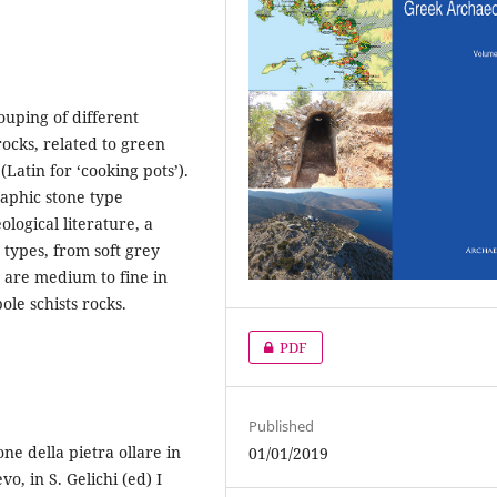
ouping of different
ocks, related to green
(Latin for ‘cooking pots’).
raphic stone type
ological literature, a
 types, from soft grey
t are medium to fine in
ole schists rocks.
PDF
Published
ne della pietra ollare in
01/01/2019
o, in S. Gelichi (ed) I