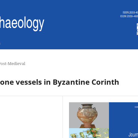
s
Post-Medieval
tone vessels in Byzantine Corinth