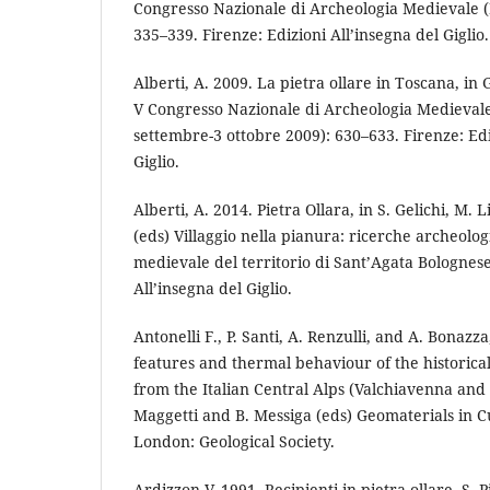
Congresso Nazionale di Archeologia Medievale (
335–339. Firenze: Edizioni All’insegna del Giglio.
Alberti, A. 2009. La pietra ollare in Toscana, in 
V Congresso Nazionale di Archeologia Medieval
settembre-3 ottobre 2009): 630–633. Firenze: Edi
Giglio.
Alberti, A. 2014. Pietra Ollara, in S. Gelichi, M.
(eds) Villaggio nella pianura: ricerche archeolo
medievale del territorio di Sant’Agata Bolognese
All’insegna del Giglio.
Antonelli F., P. Santi, A. Renzulli, and A. Bonazz
features and thermal behaviour of the historical
from the Italian Central Alps (Valchiavenna and
Maggetti and B. Messiga (eds) Geomaterials in C
London: Geological Society.
Ardizzon V. 1991. Recipienti in pietra ollare. S. P