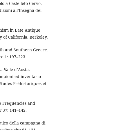
olo a Castelleto Cervo.
izioni all’Insegna del
anism in Late Antique
 of California, Berkeley.
nth and Southern Greece.
re 1: 197–223.
la Valle d’Aosta:
ampioni ed inventario
’Etudes Préhistoriques et
pe Frequencies and
y 37: 141–142.
ramico della campagna di
resbericht: 81–121.