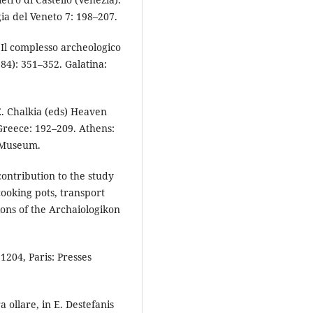
a del Veneto 7: 198–207.
d) Il complesso archeologico
84): 351–352. Galatina:
E. Chalkia (eds) Heaven
Greece: 192–209. Athens:
i Museum.
contribution to the study
cooking pots, transport
ions of the Archaiologikon
1204, Paris: Presses
a ollare, in E. Destefanis