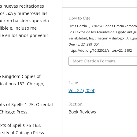
as nuevas recitaciones
los
TdA
y numerosas las
How to Cite
Buck no ha sido superada
Ortiz García , J. (2025). Carlos Gracia Zamac
dible e, incluso me
Los Textos de los Ataúdes del Egipto antig
le en los años por venir.
variabilidad, legitimación y diálogo .
Antigu
Oriente
,
22
, 299–304.
https://doi.org/10.32028/antor.v22i.3192
More Citation Formats
le Kingdom Copies of
Issue
ications 132. Chicago,
Vol. 22 (2024)
xts of Spells 1-75. Oriental
Section
 Chicago Press.
Book Reviews
xts of Spells 76-163.
rsity of Chicago Press.