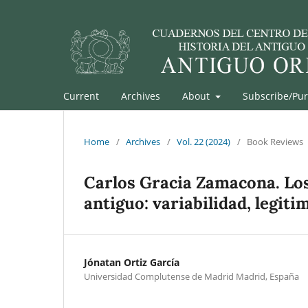
Current
Archives
About
Subscribe/Pu
Home
/
Archives
/
Vol. 22 (2024)
/
Book Reviews
Carlos Gracia Zamacona. Los
antiguo: variabilidad, legiti
Jónatan Ortiz García
Universidad Complutense de Madrid Madrid, España