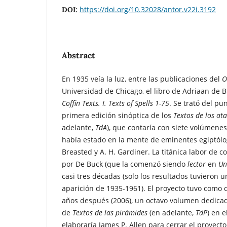
https://doi.org/10.32028/antor.v22i.3192
DOI:
Abstract
En 1935 veía la luz, entre las publicaciones del
O
Universidad de Chicago, el libro de Adriaan de 
Coffin Texts. I. Texts of Spells 1-75
. Se trató del pu
primera edición sinóptica de los
Textos de los at
adelante,
TdA
), que contaría con siete volúmenes
había estado en la mente de eminentes egiptólog
Breasted y A. H. Gardiner. La titánica labor de c
por De Buck (que la comenzó siendo
lector
en
Un
casi tres décadas (solo los resultados tuvieron 
aparición de 1935-1961). El proyecto tuvo como 
años después (2006), un octavo volumen dedicad
de
Textos de las pirámides
(en adelante,
TdP
) en 
elaboraría James P. Allen para cerrar el proyect