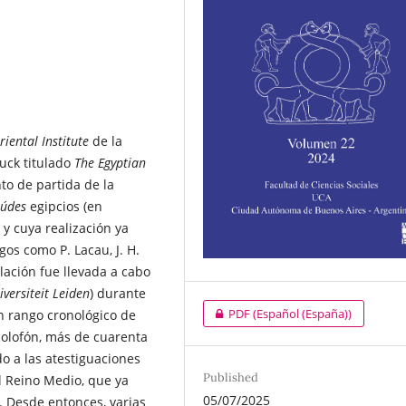
riental Institute
de la
Buck titulado
The Egyptian
nto de partida de la
aúdes
egipcios (en
 y cuya realización ya
os como P. Lacau, J. H.
olación fue llevada a cabo
iversiteit Leiden
) durante
PDF (Español (España))
un rango cronológico de
colofón, más de cuarenta
o a las atestiguaciones
Published
el Reino Medio, que ya
05/07/2025
o. Desde entonces, varias