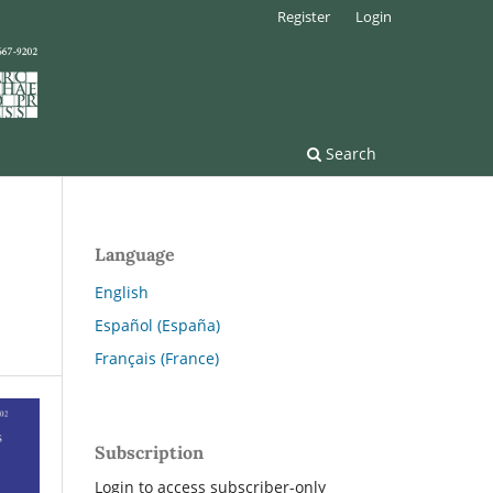
Register
Login
Search
Language
English
Español (España)
Français (France)
Subscription
Login to access subscriber-only